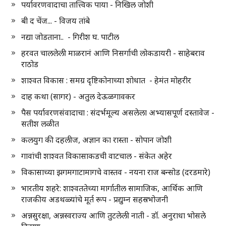
पर्यावरणवादाचा तात्त्विक पाया - निखिल जोशी
बी द चेंज... - विजय तांबे
नद्या जोडताना.. - गिरीश घ. पाटील
हरवत चाललेली माळरानं आणि निसर्गाची लोकडायरी - साहेबराव
राठोड
शाश्वत विकास : समग्र दृष्टिकोनाच्या शोधात - हेमंत मोहरीर
दाह कथा (सागर) - अतुल देऊळगावकर
पैस पर्यावरणसंवादाचा : संदर्भमूल्य असलेला अभ्यासपूर्ण दस्तावेज -
सतीश लळीत
कलयुग की दहलीज, अज्ञान का रास्ता - सोपान जोशी
गावांची शाश्वत विकासाकडची वाटचाल - संकेत अहेर
विकासाच्या झगमगाटामागचे वास्तव - नयना राज बन्सोड (दरडमारे)
भारतीय शहरे: शाश्वततेच्या मार्गातील सामाजिक, आर्थिक आणि
राजकीय अडथळ्यांचे मूर्त रूप - प्रद्युम्न सहस्रभोजनी
अन्नसुरक्षा, अन्नस्वराज्य आणि तुटलेली नाती - डॉ. अनुराधा भोसले