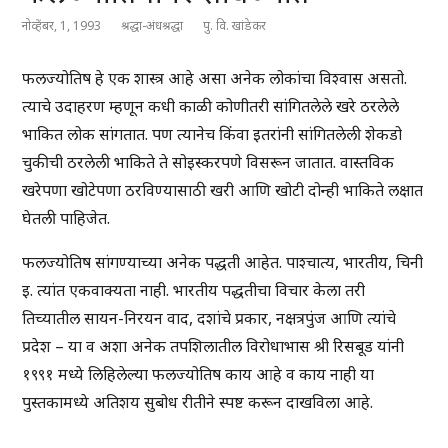
नोव्हेंबर, 1, 1993
श्रद्धा-अंधश्रद्धा
पु. वि. खांडेकर
फलज्योतिष हे एक शास्त्र आहे असा अनेक लोकांचा विश्वास असतो.
त्याचे उदाहरण म्हणून कधी काळी कोणीतरी सांगितलेले खरे ठरलेले
भाकित लोक सांगतात. पण त्यानेच किंवा इतरांनी सांगितलेली शेकडो
चुकीची ठरलेली भाकिते ते सोइस्करपणे विसरून जातात. वास्तविक
खरेपणा खोटेपणा ठरविण्यासाठी खरी आणि खोटी दोन्ही भाकिते लक्षात
घेतली पाहिजेत.
फलज्योतिष सांगण्याच्या अनेक पद्धती आहेत. पाश्चात्य, भारतीय, चिनी
इ. त्यांत एकवाक्यता नाही. भारतीय पद्धतीचा विचार केला तरी
तिच्यातील सायन-निरयन वाद, दशांचे प्रकार, नक्षत्रपुंज आणि त्यांचे
प्रदेश – या व अशा अनेक तपशिलातील विरोधाभास श्री रिसबूड यांनी
१९९१ मध्ये लिहिलेल्या फलज्योतिष काय आहे व काय नाही या
पुस्तकामध्ये अतिशय सुबोध रीतीने स्पष्ट करून दाखविला आहे.