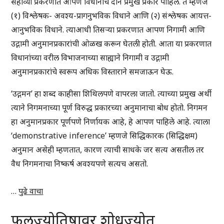
सहाव्या प्रकरणात आपण विधानांचे दोन प्रमुख प्रकार पाहिले. ते म्हणजे
(१) विश्लेषक- अवश्य-प्रागनुभविक विधाने आणि (२) संश्लेषक आयत्त-
आनुभविक विधाने. त्याआधी तिसऱ्या प्रकरणात आपण निगामी आणि
उद्गामी अनुमानप्रकारांची ओळख करून घेतली होती. आता या प्रकरणात
विधानांच्या वरील विभाजनाच्या साह्याने निगामी व उद्गामी
अनुमानप्रकारांचे स्वरूप अधिक विस्ताराने समजाऊन घेऊ.
‘उद्गमन’ हा शब्द काहीसा शिथिलपणे वापरला जातो. त्याच्या प्रमुख अर्थी
त्याने निगमनाच्या पूर्ण विरुद्ध प्रकारच्या अनुमानाचा बोध होतो. निगमन
हा अनुमानप्रकार पूर्णपणे निर्णायक आहे, हे आपण पाहिले आहे. त्याला
‘demonstrative inference’ म्हणजे सिद्धिकारक (सिद्धिक्षम)
अनुमान असेही म्हणतात, कारण त्याची साधके जर सत्य असतील तर
वैध निगमनाचा निष्कर्ष अवश्यपणे सत्यच असतो.
…
पुढे वाचा
फलज्योतिषावर शोधज्योत