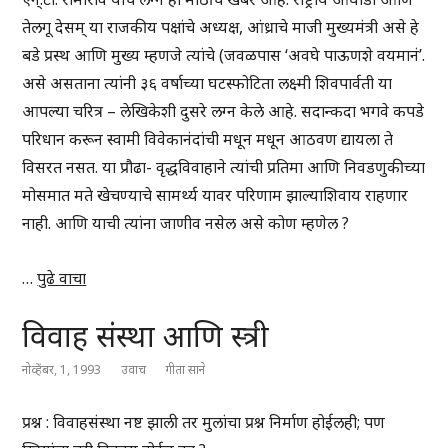
तेलगू देसम् या राजकीय पक्षांचे अध्यक्ष, आंध्राचे माजी मुख्यमंत्री असे हे
बडे प्रस्थ आणि मुख्य म्हणजे त्यांचे (जवळपास ‘अवघे पाऊणशे वयमानं’.
असे असताना त्यांनी ३६ वर्षाच्या घटस्फोटिता लक्ष्मी शिवपार्वती या
आपल्या चरित्र – लेखिकेशी दुसरे लग्न केले आहे. सदान्कदा भगवे कपडे
परिधान करून स्वामी विवेकानंदांची मधून मधून आठवण द्यायला ते
विसरत नसत. या प्रौढा- वृद्धविवाहाने त्यांची प्रतिमा आणि निवडणुकीच्या
मोसमात मते खेचण्याचे सामर्थ्य यावर परिणाम झाल्याशिवाय राहणार
नाही. आणि याची त्यांना जाणीव नसेल असे कोण म्हणेल ?
…
पुढे वाचा
विवाह संस्था आणि स्त्री
नोव्हेंबर, 1, 1993
उवाच
गीता साने
प्रश्न : विवाहसंस्था नष्ट झाली तर मुलांचा प्रश्न निर्माण होईलही; पण