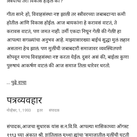
स्त्रियांचा तरी विकास होईल का ?
गीता साने: हो, विवाहसंस्था नष्ट झाली तर स्त्रीवरच्या जबाबदाऱ्या कमी
होतील आणि विकास होईल. आज बायकांना हे करावसं वाटतं, ते
करावस वाटतं, पण जमत नाही. उर्मी एकदा निघून गेली की गेली! हा
आपल्या सगळ्यांचा अनुभव आहे. माझ्यासारख्या बाईचं सुद्धा मुलं लहान
असताना हेच झालं. पण मुलींची जबाबदारी समाजावर व्यवस्थितपणे
सोपवून मगच विवाहसंस्था नष्ट करता येईल. दुसरं असं की, बाईला कुणा
पुरुषाचं आकर्षण वाटलं की आज समाज तिला धारेवर धरतो.
…
पुढे वाचा
पत्रव्यवहार
नोव्हेंबर, 1, 1993
इतर
संपादक
संपादक,आजचा सुधारक यांस स.न.वि.वि. आपल्या मासिकाच्या ऑगस्ट
१९९३ च्या अंकात श्री. शांतिलाल मुथ्था ह्यांचा ‘समाजातील मुलींची घटती