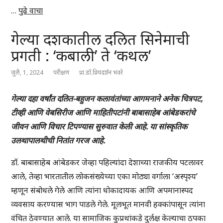
…
पुढे वाचा
गेल्या दशकातील दलित सिनेमाची
प्रगती : ‘कबाली’ ते ‘कथल’
जुलै, 1, 2024
परीक्षण
प्रा.डॉ.प्रियदर्शन भवरे
गेल्या दहा वर्षांत दलित-बहुजन कलावंतांच्या आगमनाने अनेक चित्रपट,
टीव्ही आणि वेबसिरीज आणि माहितीपटांनी बाबासाहेब आंबेडकरांचे
जीवन आणि विचार टिपण्यास सुरुवात केली आहे. या सांस्कृतिक
उलथापालथीची नितांत गरज आहे.
डॉ. बाबासाहेब आंबेडकर जेव्हा पहिल्यांदा देशाच्या राजकीय पटलावर
आले, तेव्हा भारतातील लोकसंख्येच्या एका मोठ्या वर्गाला ‘अस्पृश्य’
म्हणून संबोधले गेले आणि त्यांना धोकादायक आणि अपमानास्पद
व्यवसाय करण्यास भाग पाडले गेले. मूलभूत मानवी हक्कांपासून त्यांना
वंचित ठेवण्यात आले. या सामाजिक कुप्रथांकडे दुर्लक्ष केल्याचा ठपका