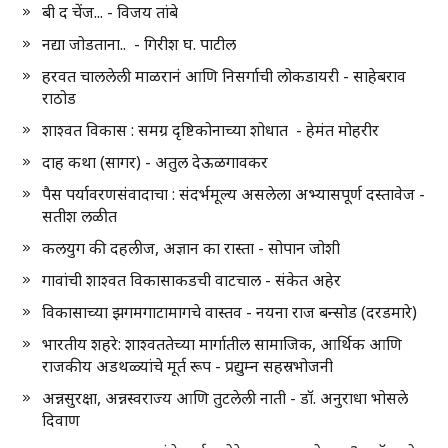
बी द चेंज... - विजय तांबे
नद्या जोडताना.. - गिरीश घ. पाटील
हरवत चाललेली माळरानं आणि निसर्गाची लोकडायरी - साहेबराव
राठोड
शाश्वत विकास : समग्र दृष्टिकोनाच्या शोधात - हेमंत मोहरीर
दाह कथा (सागर) - अतुल देऊळगावकर
पैस पर्यावरणसंवादाचा : संदर्भमूल्य असलेला अभ्यासपूर्ण दस्तावेज -
सतीश लळीत
कलयुग की दहलीज, अज्ञान का रास्ता - सोपान जोशी
गावांची शाश्वत विकासाकडची वाटचाल - संकेत अहेर
विकासाच्या झगमगाटामागचे वास्तव - नयना राज बन्सोड (दरडमारे)
भारतीय शहरे: शाश्वततेच्या मार्गातील सामाजिक, आर्थिक आणि
राजकीय अडथळ्यांचे मूर्त रूप - प्रद्युम्न सहस्रभोजनी
अन्नसुरक्षा, अन्नस्वराज्य आणि तुटलेली नाती - डॉ. अनुराधा भोसले
दिवाण