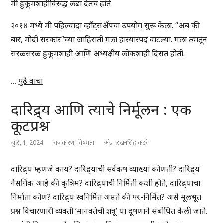
मी हुकूमशाहीविरुद्ध लढा देतच होते.
२०१४ मध्ये मी पहिल्यांदा व्हॉट्सॲपचा उपयोग सुरू केला. “अब की
बार, मोदी सरकार”च्या जाहिराती मला हास्यास्पद वाटल्या. मला त्यातून
सरळसरळ हुकूमशाही आणि अध्यक्षीय लोकशाही दिसत होती.
…
पुढे वाचा
दारिद्र्य आणि त्याचे निर्मूलन : एक
कूटप्रश्न
जुलै, 1, 2024
राजकारण
,
विषमता
ॲड. लखनसिंह कटरे
दारिद्र्य म्हणजे काय? दारिद्र्याची सर्वंकष व्याख्या कोणती? दारिद्र्य
नैसर्गिक आहे की कृत्रिम? दारिद्र्याची निर्मिती कशी होते, दारिद्र्याचा
निर्माता कोण? दारिद्र्य स्वनिर्मित असते की पर-निर्मित? असे मूलभूत
प्रश्न विचारणारी व्यक्ती ‘मानवतेची शत्रू’ या दूषणाने संबोधित केली जाते.