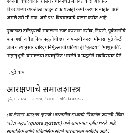
एकांगी विचारवादाने ग्रसित तथाकथित मानवतावादी असे प्रश्न
विचरणार्‍या व्यक्तीला फाडून टाकायलाही कमी करणार नाहीत. असे
असले तरी मी मात्र ‘असे प्रश्न’ विचारण्याचे धाडस करीत आहे.
पुष्कळदा दारिद्र्याची संकल्पना स्पष्ट करताना नशीब, नियती, पूर्वजन्मीचे
पाप अशी अवैज्ञानिक पद्धतीची छद्म व फसवी कारणमीमांसा पुढे केली
जाते व त्यानुसार दारिद्र्यनिर्मूलनाची प्रक्रिया ही ‘भूतदया’, ‘माणुसकी’,
‘सहानुभूती’ यांसारख्या दयासृजित भावनेने व पद्धतीने राबविण्यात येते.
…
पुढे वाचा
आरक्षणाचे समाजशास्त्र
जुलै, 1, 2024
आरक्षण
,
विषमता
शशिकांत पडळकर
(या लेखात आरक्षण म्हणजे भारतातील सध्याची ‘नियतांश प्रणाली’ किंवा
‘कोटा पद्धत’ (quota system) असे सामान्यतः गृहीत धरले आहे.
सामाजिक आणि ऐतिहासिक संदर्भ भारतापुरता मर्यादित आहे.)