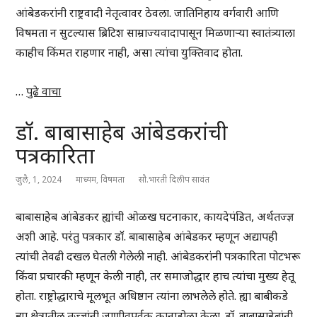
आंबेडकरांनी राष्ट्रवादी नेतृत्वावर ठेवला. जातिनिहाय वर्गवारी आणि
विषमता न सुटल्यास ब्रिटिश साम्राज्यवादापासून मिळणाऱ्या स्वातंत्र्याला
काहीच किंमत राहणार नाही, असा त्यांचा युक्तिवाद होता.
…
पुढे वाचा
डॉ. बाबासाहेब आंबेडकरांची
पत्रकारिता
जुलै, 1, 2024
माध्यम
,
विषमता
सौ.भारती दिलीप सावंत
बाबासाहेब आंबेडकर ह्यांची ओळख घटनाकार, कायदेपंडित, अर्थतज्ज्ञ
अशी आहे. परंतु पत्रकार डॉ. बाबासाहेब आंबेडकर म्हणून अद्यापही
त्यांची तेवढी दखल घेतली गेलेली नाही. आंबेडकरांनी पत्रकारिता पोटभरू
किंवा प्रचारकी म्हणून केली नाही, तर समाजोद्धार हाच त्यांचा मुख्य हेतू
होता. राष्ट्रोद्धाराचे मूलभूत अधिष्ठान त्यांना लाभलेले होते. ह्या बाबीकडे
ह्या क्षेत्रातील तज्ज्ञांनी जाणीवपूर्वक कानाडोळा केला. डॉ. बाबासाहेबांनी