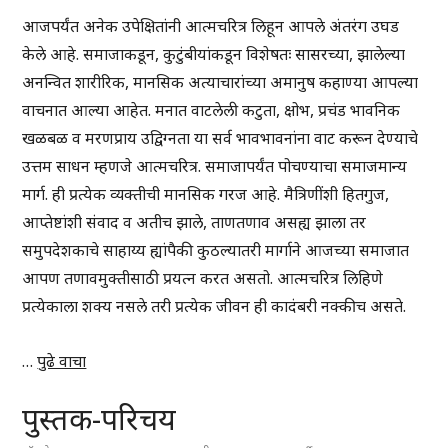
आजपर्यंत अनेक उपेक्षितांनी आत्मचरित्र लिहून आपले अंतरंग उघड
केले आहे. समाजाकडून, कुटुंबीयांकडून विशेषतः सासरच्या, झालेल्या
अनन्वित शारीरिक, मानसिक अत्याचारांच्या अमानुष कहाण्या आपल्या
वाचनात आल्या आहेत. मनात वाटलेली कटुता, क्षोभ, प्रचंड भावनिक
खळबळ व मरणप्राय उद्विग्नता या सर्व भावभावनांना वाट करून देण्याचे
उत्तम साधन म्हणजे आत्मचरित्र. समाजापर्यंत पोचण्याचा समाजमान्य
मार्ग. ही प्रत्येक व्यक्तीची मानसिक गरज आहे. मैत्रिणींशी हितगुज,
आप्तेष्टांशी संवाद व अतीच झाले, ताणतणाव असह्य झाला तर
समुपदेशकाचे साहाय्य ह्यांपैकी कुठल्यातरी मार्गाने आजच्या समाजात
आपण तणावमुक्तीसाठी प्रयत्न करत असतो. आत्मचरित्र लिहिणे
प्रत्येकाला शक्य नसले तरी प्रत्येक जीवन ही कादंबरी नक्कीच असते.
…
पुढे वाचा
पुस्तक-परिचय