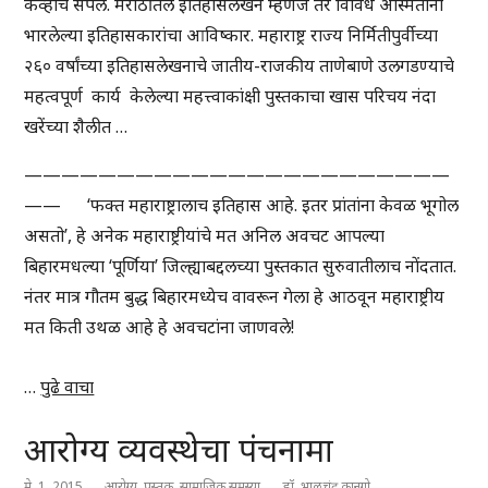
केव्हाच संपले. मराठीतले इतिहासलेखन म्हणजे तर विविध अस्मितांनी
भारलेल्या इतिहासकारांचा आविष्कार. महाराष्ट्र राज्य निर्मितीपुर्वीच्या
२६० वर्षांच्या इतिहासलेखनाचे जातीय-राजकीय ताणेबाणे उलगडण्याचे
महत्वपूर्ण कार्य केलेल्या महत्त्वाकांक्षी पुस्तकाचा खास परिचय नंदा
खरेंच्या शैलीत …
———————————————————————
—— ‘फक्त महाराष्ट्रालाच इतिहास आहे. इतर प्रांतांना केवळ भूगोल
असतो’, हे अनेक महाराष्ट्रीयांचे मत अनिल अवचट आपल्या
बिहारमधल्या ‘पूर्णिया’ जिल्ह्याबद्दलच्या पुस्तकात सुरुवातीलाच नोंदतात.
नंतर मात्र गौतम बुद्ध बिहारमध्येच वावरून गेला हे आठवून महाराष्ट्रीय
मत किती उथळ आहे हे अवचटांना जाणवले!
…
पुढे वाचा
आरोग्य व्यवस्थेचा पंचनामा
मे, 1, 2015
आरोग्य
,
पुस्तक
,
सामाजिक समस्या
डॉ. भालचंद्र कानगो