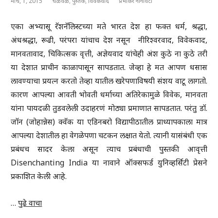
मार्च, 1, 2015
चळवळ
,
पुस्तक
,
विवेकवाद
प्रभाकर नानावटी
एका अभ्यासू रॅशनॅलिस्टच्या मते भारत देश हा फक्त धर्म, श्रद्धा,
अंधश्रद्धा, रूढी, परंपरा यांचाच देश नसून नीरिश्वरवाद, विवेकवाद,
मानवतावाद, चिकित्सक वृत्ती, अज्ञेयवाद यांचेही अंश कुठे ना कुठे तरी
या देशात प्राचीन काळापासून सापडतात. जेव्हा हे मत आपण धसास
लावण्याचा प्रयत्न करतो तेव्हा यातील खरेपणाविषयी संशय वाटू लागतो.
कारण आपल्या आवती भोवती धर्माच्या अतिरेकामुळे विवेक, मानवता
यांना पायदळी तुडवलेली उदाहरणं मोठ्या प्रमाणात सापडतात. परंतु डॉ.
जॉन (जोहान्नेस) क्वॅक या एडिनबरो विद्यापीठातील प्राध्यापकाला मात्र
आपल्या देशातील हा वेगळेपणा चटकन लक्षात येतो. त्यानी यासंबंधी एक
प्रबंधच सादर केला असून त्याच प्रबंधाची पुस्तकी आवृत्ती
Disenchanting India या नावाने ऑक्सफर्ड युनिव्हर्सिटी प्रेसने
प्रकाशित केली आहे.
…
पुढे वाचा