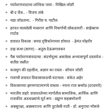
पर्यावरणवादाचा तात्त्विक पाया - निखिल जोशी
बी द चेंज... - विजय तांबे
नद्या जोडताना.. - गिरीश घ. पाटील
हरवत चाललेली माळरानं आणि निसर्गाची लोकडायरी - साहेबराव
राठोड
शाश्वत विकास : समग्र दृष्टिकोनाच्या शोधात - हेमंत मोहरीर
दाह कथा (सागर) - अतुल देऊळगावकर
पैस पर्यावरणसंवादाचा : संदर्भमूल्य असलेला अभ्यासपूर्ण दस्तावेज -
सतीश लळीत
कलयुग की दहलीज, अज्ञान का रास्ता - सोपान जोशी
गावांची शाश्वत विकासाकडची वाटचाल - संकेत अहेर
विकासाच्या झगमगाटामागचे वास्तव - नयना राज बन्सोड (दरडमारे)
भारतीय शहरे: शाश्वततेच्या मार्गातील सामाजिक, आर्थिक आणि
राजकीय अडथळ्यांचे मूर्त रूप - प्रद्युम्न सहस्रभोजनी
अन्नसुरक्षा, अन्नस्वराज्य आणि तुटलेली नाती - डॉ. अनुराधा भोसले