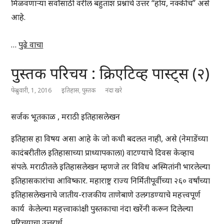
मिळवणाऱ्या सर्वांसाठी वरील बहुतांश प्रश्नांचे उत्तर “होय, नक्कीच” असे
आहे.
…
पुढे वाचा
पुस्तक परिचय : क्रिएटिव्ह पास्ट्स (२)
फेब्रुवारी, 1, 2016
इतिहास
,
पुस्तक
नंदा खरे
सर्जक भूतकाळ , मराठी इतिहासलेखन
इतिहास हा विषय असा आहे के जो कधी बदलत नाही, असे (नेमाडेंच्या
कादंबरीतील इतिहासाच्या प्राध्यापकाला) वाटण्याचे दिवस केव्हाच
संपले. मराठीतले इतिहासलेखन म्हणजे तर विविध अस्मितांनी भारलेल्या
इतिहासकारांचा आविष्कार. महाराष्ट्र राज्य निर्मितीपूर्वीच्या २६० वर्षांच्या
इतिहासलेखनाचे जातीय-राजकीय ताणेबाणे उलगडण्याचे महत्त्वपूर्ण
कार्य केलेल्या महत्त्वाकांक्षी पुस्तकाचा नंदा खरेंनी करून दिलेल्या
परिचयाचा उत्तरार्ध.