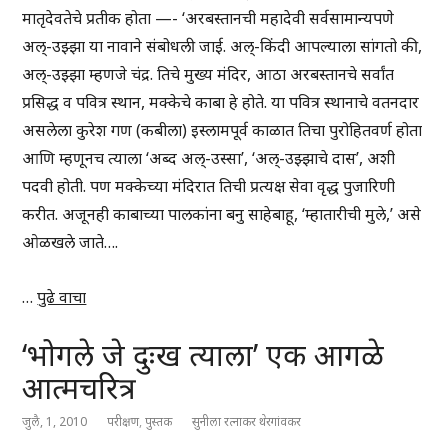
मातृदेवतेचे प्रतीक होता —- ‘अरबस्तानची महादेवी सर्वसामान्यपणे
अल्-उझ्झा या नावाने संबोधली जाई. अल्-किंदी आपल्याला सांगतो की,
अल्-उझ्झा म्हणजे चंद्र. तिचे मुख्य मंदिर, आठा अरबस्तानचे सर्वांत
प्रसिद्ध व पवित्र स्थान, मक्केचे काबा हे होते. या पवित्र स्थानाचे वतनदार
असलेला कुरेश गण (कबीला) इस्लामपूर्व काळात तिचा पुरोहितवर्ण होता
आणि म्हणूनच त्याला ‘अब्द अल्-उस्सा’, ‘अल्-उझ्झाचे दास’, अशी
पदवी होती. पण मक्केच्या मंदिरात तिची प्रत्यक्ष सेवा वृद्ध पुजारिणी
करीत. अजूनही काबाच्या पालकांना बनु साहेबाहू, ‘म्हातारीची मुले,’ असे
ओळखले जाते….
…
पुढे वाचा
‘भोगले जे दुःख त्याला’ एक आगळे
आत्मचरित्र
जुलै, 1, 2010
परीक्षण
,
पुस्तक
सुनीला रत्नाकर थेरगांवकर