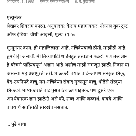
ऑक्टोबर , 1, 1993
पुस्तक
,
पुस्तक परीक्षण
प्र. ब. कुळकर्णी
मृत्यूनंतर
लेखक: शिवराम कारंत. अनुवादक: केशव महागावकर, नॅशनल बुक ट्रस्ट
ऑफ इंडिया. चौथी आवृत्ती, मूल्य ११.५०
मृत्यूनंतर काय, ही महाजिज्ञासा आहे, नचिकेत्याची होती. माझीही आहे.
तुमचीही असावी. मी तिच्यापोटी थोडेबहुत तत्त्वज्ञान पढलो. पण तत्त्वज्ञान
हे बरेचसे पांडित्यपूर्ण अज्ञान आहे अशीच माझी समजूत झाली. निदान या
असल्या महाप्रश्नांपुरती तरी. शाळकरी वयात वाटे-आपण संस्कृत शिकू,
वेद-उपनिपदे वाचू. यम-नचिकेता संवाद मुळातून वाचू. थोडेसे संस्कृत
शिकलो. भाष्यकारातें वाट पुसत ठेचाळण्याइतके. पण दुसरे एक
अनर्थकारक ज्ञान झाले.ते असे की, शब्द आणि शब्दार्थ, वाक्ये आणि
वाक्यार्थ सर्वांसाठी सारखेच नसतात.
…
पुढे वाचा