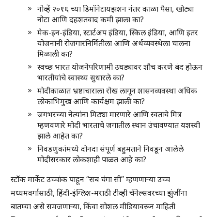
नोव्हें २०१६ च्या डिमॉनेटायझशन नंतर काळा पैसा, खोट्या
नोटा आणि दहशतवाद कमी झाला का?
मेक-इन-इंडिया, स्टार्टअप इंडिया, स्किल इंडिया, आणि इतर
योजनांनी रोजगारनिर्मितीला आणि अर्थव्यवस्थेला चालना
मिळाली का?
स्वच्छ भारत योजनेपरिणामी उघड्यावर शौच करणे बंद होऊन
भारतीयांचे स्वास्थ्य सुधारले का?
मोदीकाळात भ्रष्टाचाराला रोख लागून शासनव्यवस्था अधिक
लोकाभिमुख आणि कार्यक्षम झाली का?
जगभरच्या नेत्यांना मिठ्या मारणारे आणि स्वतःचे मित्र
म्हणवणारे मोदी भारताचे जगातील स्थान उंचावण्यात यशस्वी
झाले आहेत का?
निवडणुकांमध्ये दोनदा संपूर्ण बहुमताने निवडून आलेले
मोदीसरकार लोकशाही पाळत आहे का?
स्टॉक मार्केट उच्चांक पाहून “सब चंगा सी” म्हणणाऱ्या उच्च
मध्यमवर्गासाठी, हिंदी-इंग्लिश-मराठी टीव्ही चॅनेल्सवरच्या झुंजींना
बातम्या असे समजणाऱ्या, किंवा सोशल मीडियावरून माहिती