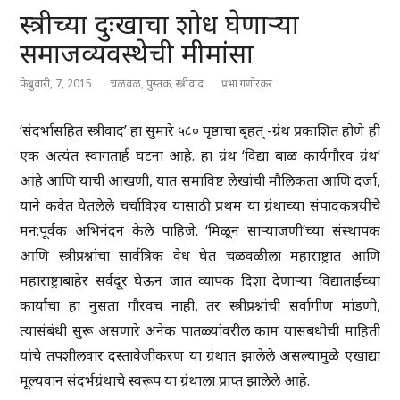
स्त्रीच्या दुःखाचा शोध घेणाऱ्या
समाजव्यवस्थेची मीमांसा
फेब्रुवारी, 7, 2015
चळवळ
,
पुस्तक
,
स्त्रीवाद
प्रभा गणोरकर
‘संदर्भासहित स्त्रीवाद’ हा सुमारे ५८० पृष्ठांचा बृहत् -ग्रंथ प्रकाशित होणे ही
एक अत्यंत स्वागतार्ह घटना आहे. हा ग्रंथ ‘विद्या बाळ कार्यगौरव ग्रंथ’
आहे आणि याची आखणी, यात समाविष्ट लेखांची मौलिकता आणि दर्जा,
याने कवेत घेतलेले चर्चाविश्व यासाठी प्रथम या ग्रंथाच्या संपादकत्रयींचे
मन:पूर्वक अभिनंदन केले पाहिजे. ‘मिळून साऱ्याजणी’च्या संस्थापक
आणि स्त्रीप्रश्नांचा सार्वत्रिक वेध घेत चळवळीला महाराष्ट्रात आणि
महाराष्ट्राबाहेर सर्वदूर घेऊन जात व्यापक दिशा देणाऱ्या विद्याताईंच्या
कार्याचा हा नुसता गौरवच नाही, तर स्त्रीप्रश्नांची सर्वागीण मांडणी,
त्यासंबंधी सुरू असणारे अनेक पातळ्यांवरील काम यासंबंधीची माहिती
यांचे तपशीलवार दस्तावेजीकरण या ग्रंथात झालेले असल्यामुळे एखाद्या
मूल्यवान संदर्भग्रंथाचे स्वरूप या ग्रंथाला प्राप्त झालेले आहे.