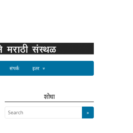
संपर्क
इतर
शोधा