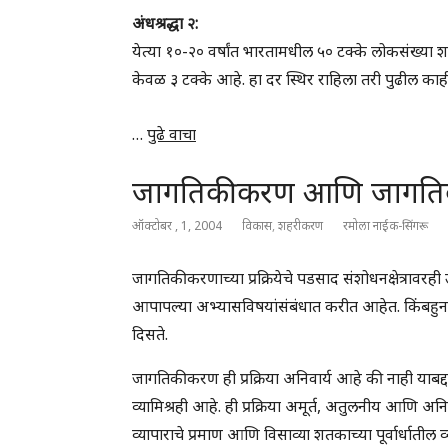
अंधश्रद्धा २:
येत्या १०-२० वर्षांत भारतामधील ५० टक्के लोकसंख्या 
केवळ ३ टक्के आहे. हा दर स्थिर राहिला तरी पुढील काह
…
पुढे वाचा
जागतिकीकरण आणि जागतिक न
ऑक्टोबर , 1, 2004
विकास
,
शहरीकरण
रमोला नाईक-सिंगरू
जागतिकीकरणाच्या प्रक्रियेचे पडसाद संशोधनक्षेत्रा
आपापल्या अभ्यासविषयांसंबंधात करीत आहेत. किंबहुना
दिसते.
जागतिकीकरण ही प्रक्रिया अनिवार्य आहे की नाही याबद्
व्यामिश्रही आहे. ही प्रक्रिया अमूर्त, अतुलनीय आणि अ
व्यापाराचे प्रमाण आणि विसाव्या शतकाच्या पूर्वार्धाती