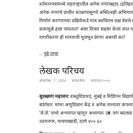
वर्तमानपत्रांमध्ये महाराष्ट्रातील अनेक नगरांबद्दल, (इति
अनेक नगरांचे प्राचीन काळापासूनचे अस्तित्वही अभिमाना
निर्माण करण्याच्या प्रक्रियेकडे मात्र क्वचितच लक्ष 
कशामुळे हास पावतात? असा विचार सहसा केला जात नाही
नागरीकरण ही मानवाची मूलभूत प्रेरणा असावी का?
…
पुढे वाचा
लेखक परिचय
ऑक्टोबर , 1, 2004
संपादकीय
संपादक-२००४
सुलक्षणा महाजन:
वास्तुविशारद, मुंबई व मिशिगन विद्यापी
संशोधन. भाभा अणुविज्ञान केंद्र व अनेक मान्यवर कं
‘जे.जे.’ मध्ये अभ्यागत म्हणून अध्यापन. (ग्रंथ: जग बदललं
उदयनगर, पाचपाखाडी, ठाणे ४०० ६०