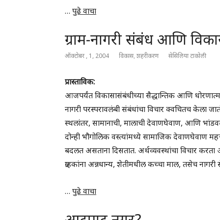
…
पुढे वाचा
ग्राम-नागरी संबंध आणि विकास
ऑक्टोबर , 1, 2004
विकास
,
शहरीकरण
सेसिलिया टाकोली
प्रास्ताविक:
आजपर्यंत विकासासंबंधीच्या सैद्धान्तिक आणि धोरणात्म
नागरी परस्परावलंबी संबंधांचा विचार क्वचितच केला जातो.
स्थलांतर, सामानाची, मालाची देवाणघेवाण, आणि भांडवला
दोन्ही भौगोलिक वस्त्यांमध्ये सामाजिक देवाणघेवाण महत
बदलत असताना दिसतात. अर्थव्यवस्थांचा विचार करता अने
ग्राहकांना अन्नधान्य, शेतीमधील कच्चा माल, तसेच नागरी स
…
पुढे वाचा
आटपाट नगर?