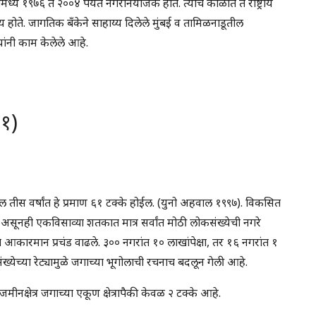
ध्ये १९७६ ते २००४ पर्यंत नगरनियोजक होते. त्याच काळात ते राष्ट्रीय
ोते. जागतिक बँकेने साहाय्य दिलेले मुंबई व तामिळनाडूतील
यांनी काम केलेले आहे.
१)
ील तीस वर्षांत हे प्रमाण ६१ टक्के होईल. (युनो अहवाल १९९७). विकसित
असूनही एकविसाव्या शतकात मात्र सर्वांत मोठी लोकसंख्येची नगरे
आकारमान प्रचंड वाढले. ३०० नगरांत १० लाखांपेक्षा, तर १६ नगरांत १
्येच्या रेट्यामुळे जगाच्या भूगोलाची रचनाच बदलून गेली आहे.
नक्षेत्र जगाच्या एकूण क्षेत्रापैकी केवळ २ टक्के आहे.