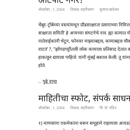
ऑक्टोबर , 1, 2004
विकास
,
शहरीकरण
सुजाता खांडेकर
चेंबूर-ट्रॉबेच्या वस्त्यांमधून प्रौढसाक्षरता प्रसाराच्या 
साक्षरता समिती’ हे आमच्या संघटनेचे नाव. ह्या कामात म
नातेवाईकांनी भेटून, फोनवर माझ्याबद्दल, कामाबद्दल
वाटतं’ ?, “झोपडपट्टीतली लोक कामाला प्रतिसाद देतात का
हाकलून द्यायला पाहिजे. यांनी मुंबई बकाल केली. तू या
होते.
…
पुढे वाचा
माहितीचा स्फोट, संपर्क साध
ऑक्टोबर , 1, 2004
विकास
,
शहरीकरण
चिं. मो. पंडित
१) माणसांना एकमेकांना धरून समूहाने राहायला आवडत