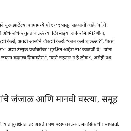
निमित्ताने सुरू झालेल्या कामामध्ये मी १९८९ पासून सहभागी आहे. ‘कोरो
ी अधिकाधिक गुंतत चालले त्यावेळी माझ्या अनेक मित्रमैत्रिणींना,
 चौकशी केली, अगदी आस्थेने चौकशी केली. “काम कसं चाललंय?”, “कसं
?” अशा उत्सुक प्रश्नांबरोबर “सुरक्षित आहेस ना? काळजी घे,’ “यांना
ंना जाऊन कशाला शिकवतेस?’, “कसे राहतात ग हे लोक?’, असेही प्रश्न
नांचे जंजाळ आणि मानवी वस्त्या, समूह
े. यात सुरक्षितता तर असतेच पण परस्परावलंबन, मानसिक धीर सापडतो.