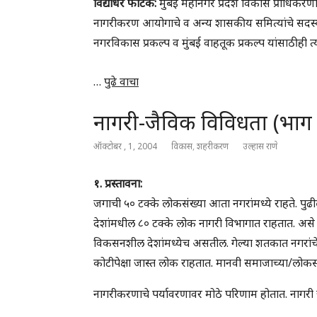
विद्याधर फाटक:
मुंबई महानगर प्रदेश विकास प्राधिकरणाम
नागरीकरण आयोगाचे व अन्य शासकीय समित्यांचे सदस्य ह
नगरविकास प्रकल्प व मुंबई वाहतूक प्रकल्प यांसाठीही त्
…
पुढे वाचा
नागरी-जैविक विविधता (भाग 
ऑक्टोबर , 1, 2004
विकास
,
शहरीकरण
उल्हास राणे
१. प्रस्तावना:
जगाची ५० टक्के लोकसंख्या आता नगरांमध्ये राहते. पुढ
देशांमधील ८० टक्के लोक नागरी विभागात राहतात. असे 
विकसनशील देशांमध्येच असतील. गेल्या शतकात नगरांचे 
कोटीपेक्षा जास्त लोक राहतात. मानवी समाजाच्या/लोकसंख
नागरीकरणाचे पर्यावरणावर मोठे परिणाम होतात. नागरी जमी