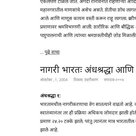
एकलेपण टाळले जाते. अगदी रानावनात राहणाऱ्या आदिवासी
महानगरातील माणसांचे असेच असते. शेतीचा शोध लागला आ
आले आणि माणूस कायम वस्ती करून राहू लागला. ग्रामी
प्रमाणावर श्रमविभागणी आली. शारीरिक आणि बौद्धिक श्र
पशुपालनाची आणि त्यांच्या श्रमशक्तीचीही जोड मिळाली
…
पुढे वाचा
नागरी भारतः अंधश्रद्धा आणि
ऑक्टोबर , 1, 2004
विकास
,
शहरीकरण
संपादक-२००४
अंधश्रद्धा १:
भारतामधील नागरीकरणाचा वेग सातत्याने वाढतो आहे. व
स्वातंत्र्यानंतर तर ही प्रक्रिया अधिकच जोमदार झाली
प्रमाण २४.२० टक्के झाले. परंतु त्यानंतर मात्र भारत
झाले आहे.