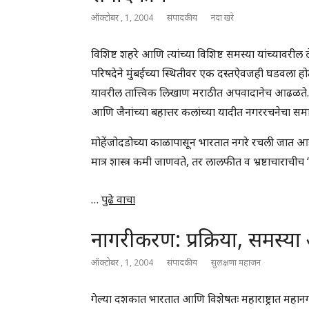
ऑक्टोबर , 1, 2004
संपादकीय
नंदा खरे
विशिष्ट शहरे आणि त्यांच्या विशिष्ट समस्या यांच्यावरील
परिषदेने मुंबईच्या स्थितीवर एक दस्तऐवजही घडवला ह
यावरील तात्त्विक लिखाण मराठीत अपवादानेच आढळते. ह
आणि जैनांच्या बहात्तर कलांच्या यादीत नगररचनेचा समा
मोहेंजोदडोच्या काळापासून भारतात नगरे रचली जात आह
मात्र शास्त्र कमी जाणवते, तर लालफीत व भ्रष्टाचाराचीच 
…
पुढे वाचा
नागरीकरण: प्रक्रिया, समस्य
ऑक्टोबर , 1, 2004
संपादकीय
सुलक्षणा महाजन
गेल्या दशकात भारतात आणि विशेषतः महाराष्ट्रात महानगर