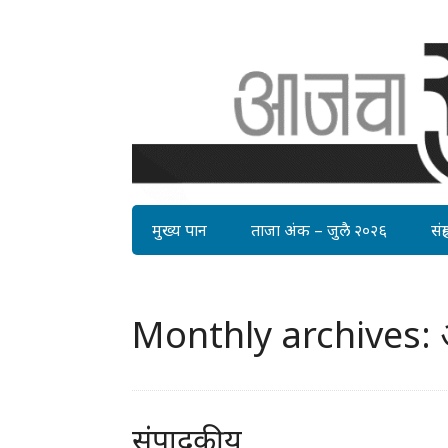
मुख्य पान
ताजा अंक – जुलै २०२६
संग्र
Monthly archives: 
संपादकीय