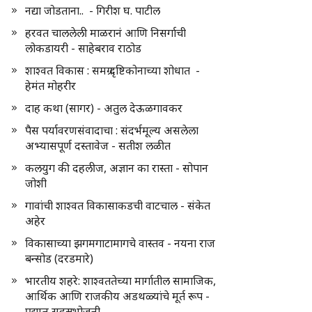
नद्या जोडताना.. - गिरीश घ. पाटील
हरवत चाललेली माळरानं आणि निसर्गाची
लोकडायरी - साहेबराव राठोड
शाश्वत विकास : समग्र दृष्टिकोनाच्या शोधात -
हेमंत मोहरीर
दाह कथा (सागर) - अतुल देऊळगावकर
पैस पर्यावरणसंवादाचा : संदर्भमूल्य असलेला
अभ्यासपूर्ण दस्तावेज - सतीश लळीत
कलयुग की दहलीज, अज्ञान का रास्ता - सोपान
जोशी
गावांची शाश्वत विकासाकडची वाटचाल - संकेत
अहेर
विकासाच्या झगमगाटामागचे वास्तव - नयना राज
बन्सोड (दरडमारे)
भारतीय शहरे: शाश्वततेच्या मार्गातील सामाजिक,
आर्थिक आणि राजकीय अडथळ्यांचे मूर्त रूप -
प्रद्युम्न सहस्रभोजनी