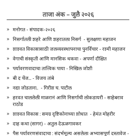
ताजा अंक – जुलै २०२६
मनोगत - संपादक-२०२६
निसर्गातली शहरे आणि शहरातला निसर्ग - सुलक्षणा महाजन
शाश्वत विकासासाठी जलव्यवस्थापनाचा पुनर्विचार - रश्मी महाजन
वेगाची संस्कृती आणि मानसिक थकवा - अपर्णा दीक्षित
पर्यावरणवादाचा तात्त्विक पाया - निखिल जोशी
बी द चेंज... - विजय तांबे
नद्या जोडताना.. - गिरीश घ. पाटील
हरवत चाललेली माळरानं आणि निसर्गाची लोकडायरी - साहेबराव
राठोड
शाश्वत विकास : समग्र दृष्टिकोनाच्या शोधात - हेमंत मोहरीर
दाह कथा (सागर) - अतुल देऊळगावकर
पैस पर्यावरणसंवादाचा : संदर्भमूल्य असलेला अभ्यासपूर्ण दस्तावेज -