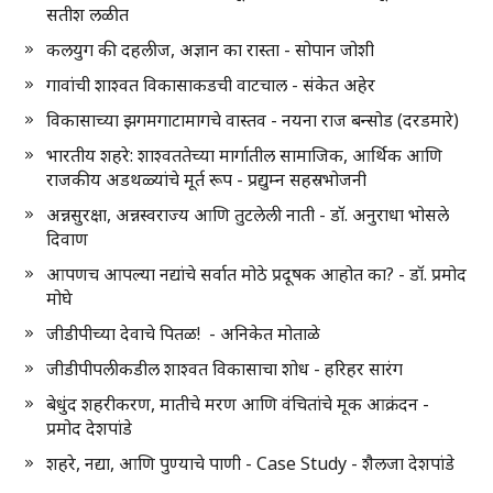
सतीश लळीत
कलयुग की दहलीज, अज्ञान का रास्ता - सोपान जोशी
गावांची शाश्वत विकासाकडची वाटचाल - संकेत अहेर
विकासाच्या झगमगाटामागचे वास्तव - नयना राज बन्सोड (दरडमारे)
भारतीय शहरे: शाश्वततेच्या मार्गातील सामाजिक, आर्थिक आणि
राजकीय अडथळ्यांचे मूर्त रूप - प्रद्युम्न सहस्रभोजनी
अन्नसुरक्षा, अन्नस्वराज्य आणि तुटलेली नाती - डॉ. अनुराधा भोसले
दिवाण
आपणच आपल्या नद्यांचे सर्वात मोठे प्रदूषक आहोत का? - डॉ. प्रमोद
मोघे
जीडीपीच्या देवाचे पितळ! - अनिकेत मोताळे
जीडीपीपलीकडील शाश्वत विकासाचा शोध - हरिहर सारंग
बेधुंद शहरीकरण, मातीचे मरण आणि वंचितांचे मूक आक्रंदन -
प्रमोद देशपांडे
शहरे, नद्या, आणि पुण्याचे पाणी - Case Study - शैलजा देशपांडे