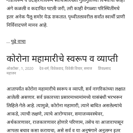
गोष्टींवरून व उदाहरणांवरून स्वार्थासारख्या गुंतागुंतीच्या विषयाची काही
अंगे कळली व कदाचित पटली जरी, तरी काही वेगळ्या परिस्थितींमधे
इतर अनेक पैलू समोर येऊ शकतात. पृथ्वीतलावरील सर्वांत स्वार्थी प्राणी
निर्विवादपणे मानव आहे.
…
पुढे वाचा
कोरोना महामारीचे स्वरूप व व्याप्ती
ऑक्टोबर , 1, 2020
देव-धर्म
,
विवेकवाद
,
विवेकी विचार
,
समाज
शिवप्रसाद
महाजन
आतापर्यंत कोरोना महामारीचे स्वरूप व व्याप्ती, सर्व नागरिकांच्या लक्षात
आलेली असणार. सर्व प्रकारच्या प्रसारमाध्यमांमध्ये यासंबंधी भरभरून
लिहिले गेले आहे. त्यामुळे, कोरोना महामारी, त्याने बाधित असलेल्यांचे
आकडे, त्याची लक्षणे, त्याचे आरोग्यावर, समाजव्यवस्थेवर,
अर्थकारणावर, राजकारणावर होणारे परिणाम, तसेच या आजारापासून
आपला बचाव कसा करायचा, असे सर्व व या अनुषंगाने अनुलग्न इतर