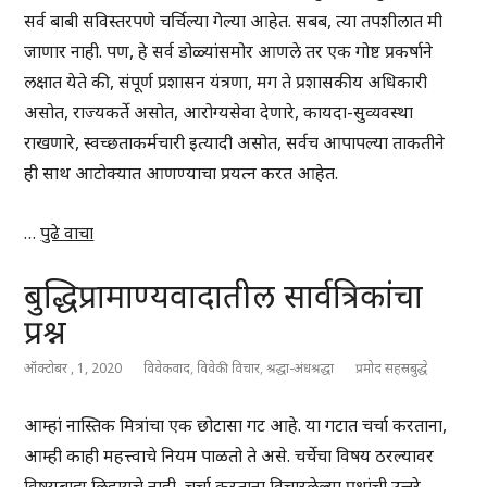
सर्व बाबी सविस्तरपणे चर्चिल्या गेल्या आहेत. सबब, त्या तपशीलात मी
जाणार नाही. पण, हे सर्व डोळ्यांसमोर आणले तर एक गोष्ट प्रकर्षाने
लक्षात येते की, संपूर्ण प्रशासन यंत्रणा, मग ते प्रशासकीय अधिकारी
असोत, राज्यकर्ते असोत, आरोग्यसेवा देणारे, कायदा-सुव्यवस्था
राखणारे, स्वच्छताकर्मचारी इत्यादी असोत, सर्वच आपापल्या ताकतीने
ही साथ आटोक्यात आणण्याचा प्रयत्न करत आहेत.
…
पुढे वाचा
बुद्धिप्रामाण्यवादातील सार्वत्रिकांचा
प्रश्न
ऑक्टोबर , 1, 2020
विवेकवाद
,
विवेकी विचार
,
श्रद्धा-अंधश्रद्धा
प्रमोद सहस्रबुद्धे
आम्हां नास्तिक मित्रांचा एक छोटासा गट आहे. या गटात चर्चा करताना,
आम्ही काही महत्त्वाचे नियम पाळतो ते असे. चर्चेचा विषय ठरल्यावर
विषयबाह्य लिहायचे नाही, चर्चा करताना विचारलेल्या प्रश्नांची उत्तरे