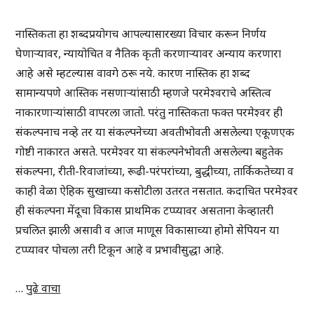
नास्तिकता हा शब्दप्रयोगच आपल्यासारख्या विचार करून निर्णय
घेणाऱ्यावर, न्यायोचित व नैतिक कृती करणाऱ्यावर अन्याय करणारा
आहे असे म्हटल्यास वावगे ठरू नये. कारण नास्तिक हा शब्द
सामान्यपणे आस्तिक नसणाऱ्यांसाठी म्हणजे परमेश्वराचे अस्तित्व
नाकारणाऱ्यांसाठी वापरला जातो. परंतु नास्तिकता फक्त परमेश्वर ही
संकल्पनाच नव्हे तर या संकल्पनेच्या अवतीभोवती असलेल्या एकूणएक
गोष्टी नाकारत असते. परमेश्वर या संकल्पनेभोवती असलेल्या बहुतेक
संकल्पना, रीती-रिवाजांच्या, रूढी-परंपरांच्या, बुद्धीच्या, तार्किकतेच्या व
काही वेळा ऐहिक सुखाच्या कसोटीला उतरत नसतात. कदाचित परमेश्वर
ही संकल्पना मेंदूचा विकास प्राथमिक टप्प्यावर असताना केव्हातरी
प्रचलित झाली असावी व आज माणूस विकासाच्या होमो सेपियन या
टप्प्यावर पोचला तरी टिकून आहे व प्रभावीसुद्धा आहे.
…
पुढे वाचा