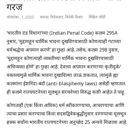
गरज
ऑक्टोबर , 1, 2020
कायदा
,
विवेकवाद
,
विवेकी विचार
निखिल जोशी
‘भारतीय दंड विधाना’च्या (Indian Penal Code) कलम 295A
नुसार, ‘मुद्दामहून धार्मिक भावना दुखविण्यासाठी कोणत्याही गटाच्या
धर्मश्रद्धेचा अपमान करणे’ हा गुन्हा आहे. तसेच, कलम 298 नुसार,
‘मुद्दामहून कोणत्याही व्यक्तीच्या धार्मिक भावना दुखविण्यासाठी
अभिव्यक्त होणे’ हा गुन्हा आहे. देवाचा अपमान करणार्‍या कृतीमुळे/
वक्तव्यामुळे धार्मिक भावना दुखाविल्या जाऊ शकतात, त्यामुळे ह्या
कलमांना ईशनिंदा-बंदी (anti-blasphemy laws) असेही म्हणतात.
ही कलमे राज्यघटनेच्या मूलभूत संरचनेच्या विरुद्ध कशी आहेत ते पाहू.
कोणताही (एक किंवा अधिक) धर्म स्वीकारण्याचा, आचरण्याचा आणि
त्याचा प्रसार करण्याचा किंवा सदसद्विवेकबुद्धीनुसार वागण्याचा मूलभूत
हक्क सर्वांना भारतीय राज्यघटनेच्या अनुच्छेद 25 अन्वये मिळाला आहे.