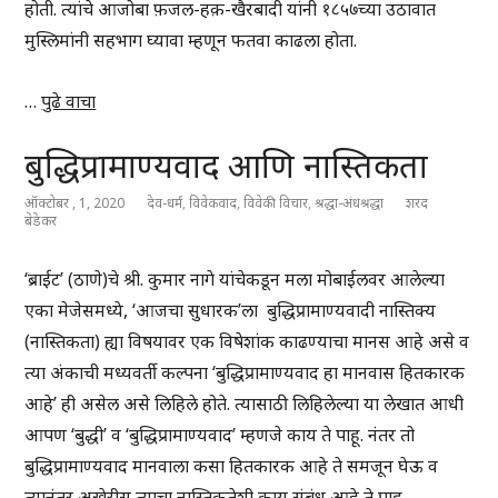
होती. त्यांचे आजोबा फ़जल-हक़-खैरबादी यांनी १८५७च्या उठावात
मुस्लिमांनी सहभाग घ्यावा म्हणून फतवा काढला होता.
…
पुढे वाचा
बुद्धिप्रामाण्यवाद आणि नास्तिकता
ऑक्टोबर , 1, 2020
देव-धर्म
,
विवेकवाद
,
विवेकी विचार
,
श्रद्धा-अंधश्रद्धा
शरद
बेडेकर
‘ब्राईट’ (ठाणे)चे श्री. कुमार नागे यांचेकडून मला मोबाईलवर आलेल्या
एका मेजेसमध्ये, ‘आजचा सुधारक’ला बुद्धिप्रामाण्यवादी नास्तिक्य
(नास्तिकता) ह्या विषयावर एक विषेशांक काढण्याचा मानस आहे असे व
त्या अंकाची मध्यवर्ती कल्पना ‘बुद्धिप्रामाण्यवाद हा मानवास हितकारक
आहे’ ही असेल असे लिहिले होते. त्यासाठी लिहिलेल्या या लेखात आधी
आपण ‘बुद्धी’ व ‘बुद्धिप्रामाण्यवाद’ म्हणजे काय ते पाहू. नंतर तो
बुद्धिप्रामाण्यवाद मानवाला कसा हितकारक आहे ते समजून घेऊ व
त्यानंतर अखेरीस त्याचा नास्तिकतेशी काय संबंध आहे ते पाहू.