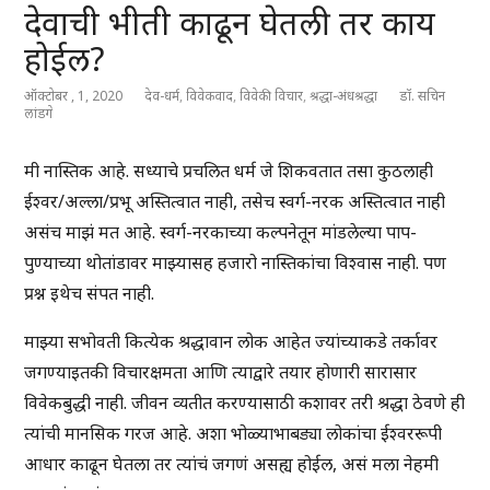
देवाची भीती काढून घेतली तर काय
होईल?
ऑक्टोबर , 1, 2020
देव-धर्म
,
विवेकवाद
,
विवेकी विचार
,
श्रद्धा-अंधश्रद्धा
डॉ. सचिन
लांडगे
मी नास्तिक आहे. सध्याचे प्रचलित धर्म जे शिकवतात तसा कुठलाही
ईश्वर/अल्ला/प्रभू अस्तित्वात नाही, तसेच स्वर्ग-नरक अस्तित्वात नाही
असंच माझं मत आहे. स्वर्ग-नरकाच्या कल्पनेतून मांडलेल्या पाप-
पुण्याच्या थोतांडावर माझ्यासह हजारो नास्तिकांचा विश्वास नाही. पण
प्रश्न इथेच संपत नाही.
माझ्या सभोवती कित्येक श्रद्धावान लोक आहेत ज्यांच्याकडे तर्कावर
जगण्याइतकी विचारक्षमता आणि त्याद्वारे तयार होणारी सारासार
विवेकबुद्धी नाही. जीवन व्यतीत करण्यासाठी कशावर तरी श्रद्धा ठेवणे ही
त्यांची मानसिक गरज आहे. अशा भोळ्याभाबड्या लोकांचा ईश्वररूपी
आधार काढून घेतला तर त्यांचं जगणं असह्य होईल, असं मला नेहमी