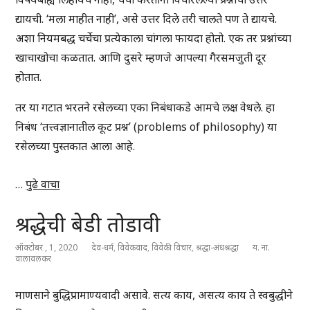
द्यायची. ‘मला माहीत नाही’, असे उत्तर दिले तरी चालते पण ते द्यायचे.
अशा नियमबद्ध चर्चेचा प्रत्येकाला चांगला फायदा होतो. एक तर प्रश्नांच्या
खाचाखोचा कळतात. आणि दुसरे म्हणजे आपल्या गैरसमजुती दूर
होतात.
तर या गटात भरतने रसेलच्या एका निबंधाकडे आमचे लक्ष वेधले. हा
निबंध ‘तत्त्वज्ञानातील कूट प्रश्न’ (problems of philosophy) या
रसेलच्या पुस्तकात आला आहे.
…
पुढे वाचा
श्रद्धेची बेडी तोडावी
ऑक्टोबर , 1, 2020
देव-धर्म
,
विवेकवाद
,
विवेकी विचार
,
श्रद्धा-अंधश्रद्धा
य. ना.
वालावलकर
माणसाने बुद्धिप्रामाण्यवादी असावे. सत्य काय, असत्य काय ते स्वबुद्धीने