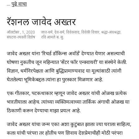
…
पुढे वाचा
रॅशनल जावेद अख्तर
ऑक्टोबर , 1, 2020
जात-धर्म
,
देव-धर्म
,
विवेकवाद
,
विवेकी विचार
,
श्रद्धा-अंधश्रद्धा
,
संघटना-व्यक्ती विशेष
रवि आमले ब. सु.
जावेद अख्तर यांना ‘रिचर्ड डॉकिन्स अवॉर्ड’ देण्यात येणार असल्याची
घोषणा नुकतीच जून महिन्यात ‘सेंटर फॉर एन्क्वायरी’ या संस्थेने केली.
विज्ञान, धर्मनिरपेक्षता आणि बुद्धिप्रामाण्यवाद या मूल्यांसाठी त्यांनी
घेतलेल्या भूमिकेबद्दल त्यांना हा पुरस्कार मिळणार आहे.
एक गीतकार, पटकथाकार म्हणून जावेद अख्तर यांची ओळख प्रत्येक
भारतीयाला आहेच. त्यांच्या व्यक्तिमत्वाच्या तार्किक अंगाची ओळख या
ठिकाणी करून देण्याचा माझा प्रयत्न आहे.
जावेद अख्तर यांचा जन्म एका अशा कुटुंबात झाला ज्या घराला साहित्य,
कला यांची परंपरा तर होतीच पण शिवाय देशप्रेमाचीही मोठी परंपरा