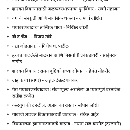
शाश्वत विकासासाठी जलव्यवस्थापनाचा पुनर्विचार - रश्मी महाजन
वेगाची संस्कृती आणि मानसिक थकवा - अपर्णा दीक्षित
पर्यावरणवादाचा तात्त्विक पाया - निखिल जोशी
बी द चेंज... - विजय तांबे
नद्या जोडताना.. - गिरीश घ. पाटील
हरवत चाललेली माळरानं आणि निसर्गाची लोकडायरी - साहेबराव
राठोड
शाश्वत विकास : समग्र दृष्टिकोनाच्या शोधात - हेमंत मोहरीर
दाह कथा (सागर) - अतुल देऊळगावकर
पैस पर्यावरणसंवादाचा : संदर्भमूल्य असलेला अभ्यासपूर्ण दस्तावेज -
सतीश लळीत
कलयुग की दहलीज, अज्ञान का रास्ता - सोपान जोशी
गावांची शाश्वत विकासाकडची वाटचाल - संकेत अहेर
विकासाच्या झगमगाटामागचे वास्तव - नयना राज बन्सोड (दरडमारे)