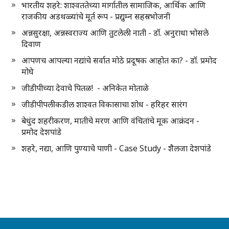
भारतीय शहरे: शाश्वततेच्या मार्गातील सामाजिक, आर्थिक आणि
राजकीय अडथळ्यांचे मूर्त रूप - प्रद्युम्न सहस्रभोजनी
अन्नसुरक्षा, अन्नस्वराज्य आणि तुटलेली नाती - डॉ. अनुराधा भोसले
दिवाण
आपणच आपल्या नद्यांचे सर्वात मोठे प्रदूषक आहोत का? - डॉ. प्रमोद
मोघे
जीडीपीच्या देवाचे पितळ! - अनिकेत मोताळे
जीडीपीपलीकडील शाश्वत विकासाचा शोध - हरिहर सारंग
बेधुंद शहरीकरण, मातीचे मरण आणि वंचितांचे मूक आक्रंदन -
प्रमोद देशपांडे
शहरे, नद्या, आणि पुण्याचे पाणी - Case Study - शैलजा देशपांडे