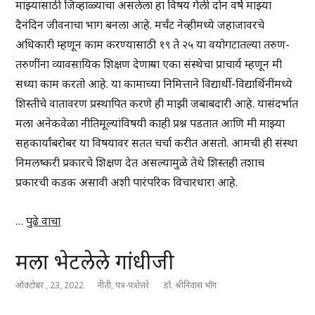
माझ्यासाठी जिव्हाळ्याचा असलेला हा विषय गेली दोन वर्षे माझ्या
दैनंदिन जीवनाचा भाग बनला आहे. मर्चंट नेव्हीमध्ये जहाजावरचे
अधिकारी म्हणून काम करण्यासाठी १९ ते २५ या वयोगटातल्या तरुण-
तरुणींना व्यावसायिक शिक्षण देणाऱ्या एका संस्थेचा प्राचार्य म्हणून मी
सध्या काम करतो आहे. या कामाच्या निमित्ताने विद्यार्थी-विद्यार्थिनींमध्ये
शिस्तीचे वातावरण प्रस्थापित करणे ही माझी जबाबदारी आहे. यासंदर्भात
मला अनेकवेळा नीतिमूल्यांविषयी काही प्रश्न पडतात आणि मी माझ्या
सहकार्यांबरोबर या विषयावर सतत चर्चा करीत असतो. आमची ही संस्था
निमलष्करी प्रकारचे शिक्षण देत असल्यामुळे तेथे शिस्तही तशाच
प्रकारची कडक असावी अशी पारंपरिक विचारधारा आहे.
…
पुढे वाचा
मला भेटलेले गांधीजी
ऑक्टोबर , 23, 2022
नीती
,
पत्र-पत्रोत्तरे
डॉ. श्रीनिवास भोंग