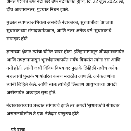
अनंत यशवंत उर्फ नंदा खरे उर्फ नंदाकाका ह्यांचे, दि. 22 जुलै 2022 ला,
दीर्घ आजारानंतर, पुण्यात निधन झाले.
मुळात स्थापत्यअभियंता असलेले नंदाकाका, सुरुवातीला ‘आजचा
सुधारक’च्या संपादकमंडळात, आणि नंतर अनेक वर्षे ‘सुधारक’चे
संपादक होते.
ज्ञानाच्या क्षेत्रात त्यांचा चौफेर वावर होता. इतिहासापासून जीवशास्त्रापर्यंत
आणि तंत्रज्ञानापासून भूगर्भशास्त्रापर्यंत सर्वच विषयांत त्यांना रस आणि
गती होती. त्यांनी जशी विविध विषयांवर पुस्तके लिहिली तशीच अनेक
महत्त्वाची पुस्तके भाषांतरित करून मराठीत आणली. अनेकजणांना
त्यांनी लिहिते केले. आणि स्वतः त्यांचेही लिखाण आयुष्याच्या अगदी
अखेरपर्यंत अव्याहत सुरू होते.
नंदाकाकांच्याच शब्दांत सांगायचे झाले तर अगदी ‘सुधारक’चे संपादक
असतानादेखील ते एक
ठेकेदार माणूस
च होते.
…
पुढे वाचा