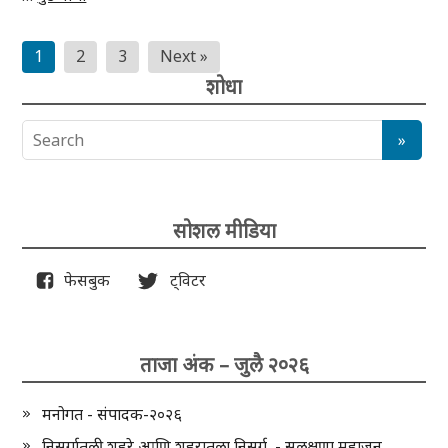
Posts
1
2
3
Next »
pagination
शोधा
सोशल मीडिया
फेसबुक
ट्विटर
ताजा अंक – जुलै २०२६
मनोगत - संपादक-२०२६
निसर्गातली शहरे आणि शहरातला निसर्ग - सुलक्षणा महाजन