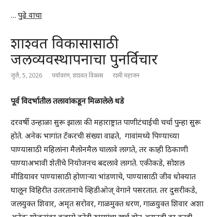
…
पुढे वाचा
शाश्वत विकासासाठी
जलव्यवस्थापनाचा पुनर्विचार
जुलै, 5, 2026
पर्यावरण
,
शाश्वत विकास
रश्मी महाजन
पूर्व विदर्भातील तलावांकडून मिळालेले धडे
दरवर्षी उन्हाळा सुरू झाला की महाराष्ट्रात पाणीटंचाईची चर्चा पुन्हा सुरू
होते. अनेक भागांत टँकरची संख्या वाढते, गावांमध्ये पिण्याच्या
पाण्यासाठी महिलांना मैलोनमैल चालावे लागते, तर काही ठिकाणी
पाण्याअभावी शेतीचे नियोजनच बदलावे लागते. एकीकडे, सोशल
मीडियावर पाण्यासाठी होणाऱ्या भांडणाचे, पाण्यासाठी जीव धोक्यात
घालून विहिरीत उतरतानाचे व्हिडीओज् वेगाने पसरतात. तर दुसरीकडे,
जलयुक्त शिवार, अमृत सरोवर, गाळमुक्त धरण, गाळयुक्त शिवार अशा