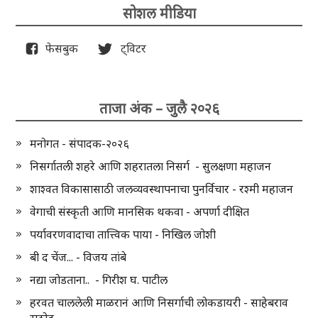
सोशल मीडिया
फेसबुक
ट्विटर
ताजा अंक – जुलै २०२६
मनोगत - संपादक-२०२६
निसर्गातली शहरे आणि शहरातला निसर्ग - सुलक्षणा महाजन
शाश्वत विकासासाठी जलव्यवस्थापनाचा पुनर्विचार - रश्मी महाजन
वेगाची संस्कृती आणि मानसिक थकवा - अपर्णा दीक्षित
पर्यावरणवादाचा तात्त्विक पाया - निखिल जोशी
बी द चेंज... - विजय तांबे
नद्या जोडताना.. - गिरीश घ. पाटील
हरवत चाललेली माळरानं आणि निसर्गाची लोकडायरी - साहेबराव
राठोड