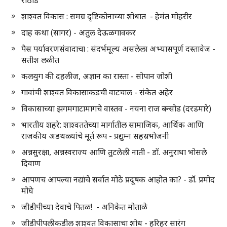
शाश्वत विकास : समग्र दृष्टिकोनाच्या शोधात - हेमंत मोहरीर
दाह कथा (सागर) - अतुल देऊळगावकर
पैस पर्यावरणसंवादाचा : संदर्भमूल्य असलेला अभ्यासपूर्ण दस्तावेज -
सतीश लळीत
कलयुग की दहलीज, अज्ञान का रास्ता - सोपान जोशी
गावांची शाश्वत विकासाकडची वाटचाल - संकेत अहेर
विकासाच्या झगमगाटामागचे वास्तव - नयना राज बन्सोड (दरडमारे)
भारतीय शहरे: शाश्वततेच्या मार्गातील सामाजिक, आर्थिक आणि
राजकीय अडथळ्यांचे मूर्त रूप - प्रद्युम्न सहस्रभोजनी
अन्नसुरक्षा, अन्नस्वराज्य आणि तुटलेली नाती - डॉ. अनुराधा भोसले
दिवाण
आपणच आपल्या नद्यांचे सर्वात मोठे प्रदूषक आहोत का? - डॉ. प्रमोद
मोघे
जीडीपीच्या देवाचे पितळ! - अनिकेत मोताळे
जीडीपीपलीकडील शाश्वत विकासाचा शोध - हरिहर सारंग