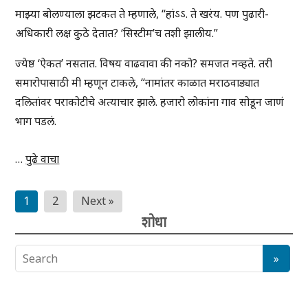
माझ्या बोलण्याला झटकत ते म्हणाले, “हांऽऽ. ते खरंय. पण पुढारी-
अधिकारी लक्ष कुठे देतात? ‘सिस्टीम’च तशी झालीय.”
ज्येष्ठ ‘ऐकत’ नसतात. विषय वाढवावा की नको? समजत नव्हते. तरी
समारोपासाठी मी म्हणून टाकले, “नामांतर काळात मराठवाड्यात
दलितांवर पराकोटीचे अत्याचार झाले. हजारो लोकांना गाव सोडून जाणं
भाग पडलं.
…
पुढे वाचा
Posts
1
2
Next »
pagination
शोधा