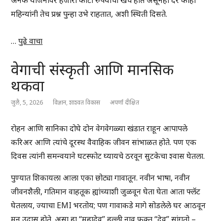
अनेक योजनांवर हजारो कोटी रुपयांचा खर्च होत असूनही दर काही
महिन्यांनी तेच प्रश्न पुन्हा उभे राहतात, अशी स्थिती दिसते.
…
पुढे वाचा
वेगाची संस्कृती आणि मानसिक
थकवा
जुलै, 5, 2026
विज्ञान
,
शाश्वत विकास
अपर्णा दीक्षित
रोहन आणि सानिका दोघे दोन वेगवेगळ्या खंडात राहून आपापले
करिअर आणि त्यांचे दूरस्थ वैवाहिक जीवन सांभाळत होते. पण एक
दिवस त्यांनी समन्वयाने घटस्फोट घ्यायचे ठरवून सुटकेचा श्वास घेतला.
पुण्यात शिकायला आला एका छोट्या गावातून. नवीन भाषा, नवीन
जीवनशैली, गतिमान वाहतूक ह्यांच्याशी जुळवून घेता घेता आता फ्लॅट
घेतलाय, ज्याचा EMI भरतोय; पण गावाकडे मागे सोडलेले घर आठवून
मन उदास होते. असा हा “महादेव” हल्ली नाव फक्त “देव” सांगतो –