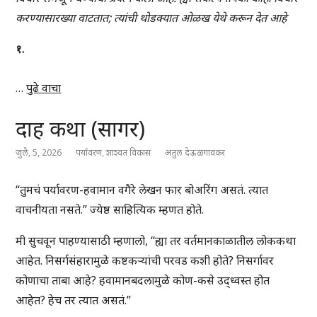
करण्यासारख्या वाटतात; त्यांची थोडक्यात ओळख येथे करून देत आहे
१.
…
पुढे वाचा
दाह कथा (सागर)
जुलै, 5, 2026
पर्यावरण
,
शाश्वत विकास
अतुल देऊळगावकर
“तुमचं पर्यावरण-हवामान वगैरे लेखन फार बोअरिंग असतं. त्यात
वाचनीयता नसते.” ज्येष्ठ साहित्यिक म्हणत होते.
मी सुचवून पाहण्यासाठी म्हणालो, “ह्या तर वर्तमानकाळातील लोककथा
आहेत. निसर्गसंहारामुळे कष्टकऱ्यांची परवड कशी होते? निसर्गावर
कोणाचा ताबा आहे? हवामानबदलामुळे कोण-कसे उद्ध्वस्त होत
आहेत? हेच तर त्यात असतं.”