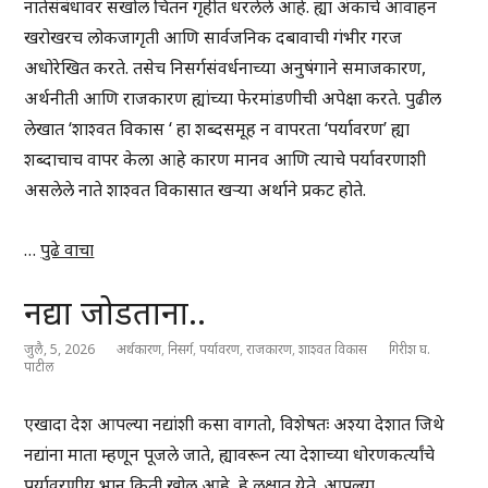
नातेसंबंधावर सखोल चिंतन गृहीत धरलेले आहे. ह्या अंकाचे आवाहन
खरोखरच लोकजागृती आणि सार्वजनिक दबावाची गंभीर गरज
अधोरेखित करते. तसेच निसर्गसंवर्धनाच्या अनुषंगाने समाजकारण,
अर्थनीती आणि राजकारण ह्यांच्या फेरमांडणीची अपेक्षा करते. पुढील
लेखात ‘शाश्वत विकास ‘ हा शब्दसमूह न वापरता ‘पर्यावरण’ ह्या
शब्दाचाच वापर केला आहे कारण मानव आणि त्याचे पर्यावरणाशी
असलेले नाते शाश्वत विकासात खऱ्या अर्थाने प्रकट होते.
…
पुढे वाचा
नद्या जोडताना..
जुलै, 5, 2026
अर्थकारण
,
निसर्ग
,
पर्यावरण
,
राजकारण
,
शाश्वत विकास
गिरीश घ.
पाटील
एखादा देश आपल्या नद्यांशी कसा वागतो, विशेषतः अश्या देशात जिथे
नद्यांना माता म्हणून पूजले जाते, ह्यावरून त्या देशाच्या धोरणकर्त्यांचे
पर्यावरणीय भान किती खोल आहे, हे लक्षात येते. आपल्या