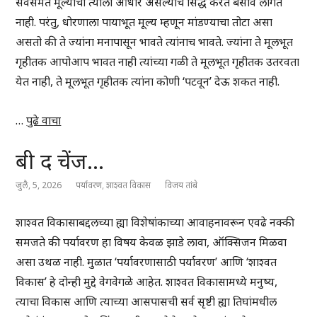
सर्वसंमत मूल्यांचा त्याला आधार असल्याचे सिद्ध करत बसावे लागत
नाही. परंतु, धोरणाला पायाभूत मूल्य म्हणून मांडण्याचा तोटा असा
असतो की ते ज्यांना मनापासून भावते त्यांनाच भावते. ज्यांना ते मूलभूत
गृहीतक आपोआप भावत नाही त्यांच्या गळी ते मूलभूत गृहीतक उतरवता
येत नाही, ते मूलभूत गृहीतक त्यांना कोणी ‘पटवून’ देऊ शकत नाही.
…
पुढे वाचा
बी द चेंज…
जुलै, 5, 2026
पर्यावरण
,
शाश्वत विकास
विजय तांबे
शाश्वत विकासाबद्दलच्या ह्या विशेषांकाच्या आवाहनावरून एवढे नक्की
समजते की पर्यावरण हा विषय केवळ झाडे लावा, ऑक्सिजन मिळवा
असा उथळ नाही. मुळात ‘पर्यावरणासाठी पर्यावरण’ आणि ‘शाश्वत
विकास’ हे दोन्ही मुद्दे वेगवेगळे आहेत. शाश्वत विकासामध्ये मनुष्य,
त्याचा विकास आणि त्याच्या आसपासची सर्व सृष्टी ह्या तिघांमधील