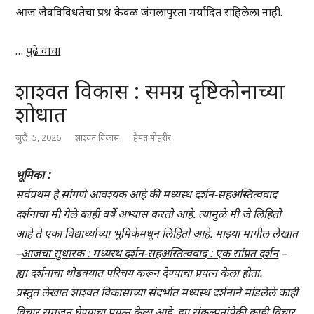
आज जैवविविधतेचा प्रश्न केवळ जंगलापुरता मर्यादित राहिलेला नाही.
…
पुढे वाचा
शाश्वत विकास : समग्र दृष्टिकोनाच्या
शोधात
जुलै, 5, 2026
शाश्वत विकास
हेमंत मोहरीर
भूमिका :
सर्वप्रथम हे सांगणे आवश्यक आहे की मध्यस्थ दर्शन-सहअस्तित्ववाद
दर्शनाचा मी गेले काही वर्षे अभ्यास करतो आहे. त्यामुळे मी जे लिहितो
आहे ते एका विद्यार्थ्याच्या भूमिकेमधून लिहितो आहे.
माझ्या मागील लेखात
–
आजचा सुधारक : मध्यस्थ दर्शन-सहअस्तित्ववाद : एक सांप्रत दर्शन
–
ह्या दर्शनाचा थोडक्यात
परिचय करून देण्याचा प्रयत्न केला होता.
प्रस्तुत लेखात शाश्वत विकासाच्या संदर्भात मध्यस्थ दर्शनाने मांडलेले काही
विचार समजून घेण्याचा प्रयत्न केला आहे. ह्या संकल्पनांपैकी काही विचार