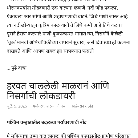
धोरणकर्त्यांना मोहवणारी एक कल्पना म्हणजे ‘नदी जोड प्रकल्प’,
ऐकायला फार सोपी आणि शहाणपणाची वाटते. जिथे पाणी जास्त आहे
त्या नदीखोऱ्यातून कृत्रिम कालव्यांनी ते जिथे कमी आहे तिथे वळवा;
पुराने हैराण करणारे पाणी दुष्काळग्रस्त भागात न्या; निसर्गाने केलेली
‘चूक’ मानवी अभियांत्रिकीच्या वापराने सुधारा, असे दिवास्वप्न ही कल्पना
दाखवते आणि आपण सहज ह्या सापळ्यात फसतो.
…
पुढे वाचा
हरवत चाललेली माळरानं आणि
निसर्गाची लोकडायरी
जुलै, 5, 2026
पर्यावरण
,
शाश्वत विकास
साहेबराव राठोड
पश्चिम वऱ्हाडातील बदलत्या पर्यावरणाची नोंद
मे महिन्याचा उष्मा वाढू लागला की पश्चिम वऱ्हाडातील ग्रामीण परिसरात