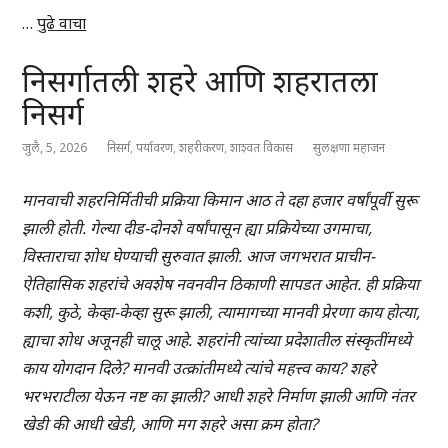
…
पुढे वाचा
निसर्गातली शहरे आणि शहरातला
निसर्ग
जुलै, 5, 2026
निसर्ग
,
पर्यावरण
,
शहरीकरण
,
शाश्वत विकास
सुलक्षणा महाजन
मानवाची शहरनिर्मितीची प्रक्रिया किमान आठ ते दहा हजार वर्षांपूर्वी सुरू
झाली होती. गेल्या दीड-दोनशे वर्षांपासून ह्या प्रक्रियेच्या उगमाचा,
विस्ताराचा शोध घेण्याची सुरुवात झाली. आज जगभरात प्राचीन-
ऐतिहासिक शहरांचे अवशेष नवनवीन ठिकाणी सापडत आहेत. ही प्रक्रिया
कशी, कुठे, केव्हा-केव्हा सुरू झाली, त्यामागच्या मानवी प्रेरणा काय होत्या,
ह्याचा शोध अजूनही चालू आहे. शहरांनी त्यांच्या प्रदेशातील संस्कृतींमध्ये
काय योगदान दिले? मानवी उत्क्रांतीमध्ये त्यांचे महत्त्व काय? शहरे
भरभराटीला येऊन नष्ट का झाली? आधी शहरे निर्माण झाली आणि नंतर
खेडी की आधी खेडी, आणि मग शहरे असा क्रम होता?