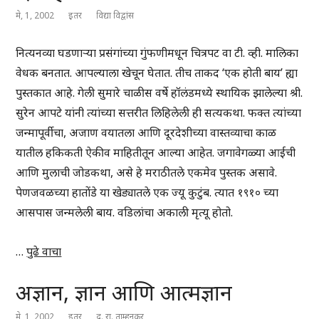
मे, 1, 2002
इतर
विद्या विद्वांस
नित्यनव्या घडणाऱ्या प्रसंगांच्या गुंफणीमधून चित्रपट वा टी. व्ही. मालिका
वेधक बनतात. आपल्याला खेचून घेतात. तीच ताकद ‘एक होती बाय’ ह्या
पुस्तकात आहे. गेली सुमारे चाळीस वर्षे हॉलंडमध्ये स्थायिक झालेल्या श्री.
सुरेन आपटे यांनी त्यांच्या सत्तरीत लिहिलेली ही सत्यकथा. फक्त त्यांच्या
जन्मापूर्वीचा, अजाण वयातला आणि दूरदेशीच्या वास्तव्याचा काळ
यातील हकिकती ऐकीव माहितीतून आल्या आहेत. जगावेगळ्या आईची
आणि मुलाची जोडकथा, असे हे मराठीतले एकमेव पुस्तक असावे.
पेणजवळच्या हातोंडे या खेड्यातले एक ज्यू कुटुंब. त्यात १९१० च्या
आसपास जन्मलेली बाय. वडिलांचा अकाली मृत्यू होतो.
…
पुढे वाचा
अज्ञान, ज्ञान आणि आत्मज्ञान
मे, 1, 2002
इतर
द. रा. ताम्हनकर