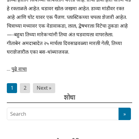
हे रक्ताळले आहेत. धडावर खोल जखमा आहेत. डाव्या मांडीवर रक्त
आहे आणि घोट यावर एक पैंजण. प्लास्टिकच्या चपला शेजारी आहेत.
चित्राच्या मध्यावर एक वेडावाकडा, लाल, द्वेषभरला विटेचा तुकडा आहे
—-बहुधा तिच्या मारेकऱ्यांनी तिचा अंत घडवायला वापरलेला.
गीताबेन अमदाबादेत २५ मार्चला दिवसाढवळ्या मारली गेली, तिच्या
घराशेजारील एका बस-थांब्याजवळ.
…
पुढे वाचा
Posts
1
2
Next »
pagination
शोधा