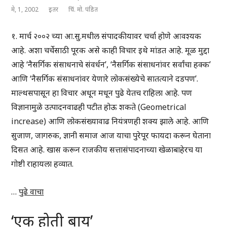
मे, 1, 2002
इतर
चिं. मो. पंडित
१. मार्च २००२ च्या आ.सु.मधील संपादकीयावर चर्चा होणे आवश्यक
आहे. अशा चर्चेसाठी पूरक असे काही विचार इथे मांडत आहे. मूळ मुद्दा
आहे ‘नैसर्गिक संसाधनाचे संवर्धन’, ‘नैसर्गिक संसाधनांवर सर्वांचा हक्क’
आणि ‘नैसर्गिक संसाधनांवर येणारे लोकसंख्येचे सातत्याने दडपण’.
माल्थसपासून हा विचार अधून मधून पुढे येतच राहिला आहे. पण
विज्ञानामुळे उत्पादनवाढही पटीत होऊ शकते (Geometrical
increase) आणि लोकसंख्यावाढ नियंत्रणही शक्य झाले आहे. आणि
सुजाण, जागरुक, ज्ञानी समाज आज याचा पुरेपूर फायदा करून घेताना
दिसत आहे. खास करून राजकीय सत्तासंपादनाच्या खेळाबाहेरच या
गोष्टी राहायला हव्यात.
…
पुढे वाचा
‘एक होती बाय’