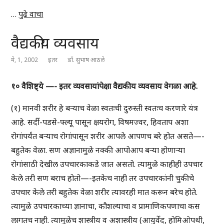
…
पुढे वाचा
वैद्यकीय व्यवसाय
मे, 1, 2002
इतर
डॉ. सुभाष आठले
१० वैशिष्ट्ये —- इतर व्यवसायांपेक्षा वैद्यकीय व्यवसाय वेगळा आहे.
(१) मानवी शरीर हे बऱ्याच वेळा स्वतःची दुरुस्ती स्वतःच करणारे यंत्र
आहे. सर्दी-पडसे-फ्ल्यू पासून क्षयरोग, विषमज्वर, हिवताप अशा
रोगांपर्यंत बऱ्याच रोगांपासून शरीर आपले आपणच बरे होत असते—-
बहुतेक वेळा. सण अज्ञानामुळे नक्की आपोआप बऱ्या होणाऱ्या
रोगांसाठी देखील उपचारकाकडे जात असतो. त्यामुळे काहीही उपचार
केले तरी सण बराच होतो—-इतकेच नाही तर उपचारकांनी चुकीचे
उपचार केले तरी बहुतेक वेळा शरीर त्यावरही मात करून बरेच होते.
त्यामुळे उपचारकाच्या ज्ञानाचा, कौशल्याचा व प्रामाणिकपणाचा कस
लागतच नाही. त्यामुळेच शास्त्रीय व अशास्त्रीय (आयुर्वेद, होमिओपथी,