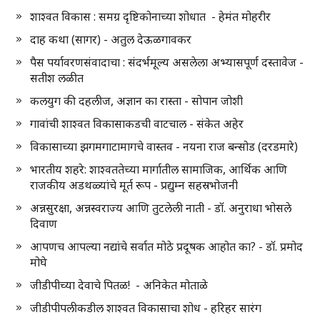
शाश्वत विकास : समग्र दृष्टिकोनाच्या शोधात - हेमंत मोहरीर
दाह कथा (सागर) - अतुल देऊळगावकर
पैस पर्यावरणसंवादाचा : संदर्भमूल्य असलेला अभ्यासपूर्ण दस्तावेज -
सतीश लळीत
कलयुग की दहलीज, अज्ञान का रास्ता - सोपान जोशी
गावांची शाश्वत विकासाकडची वाटचाल - संकेत अहेर
विकासाच्या झगमगाटामागचे वास्तव - नयना राज बन्सोड (दरडमारे)
भारतीय शहरे: शाश्वततेच्या मार्गातील सामाजिक, आर्थिक आणि
राजकीय अडथळ्यांचे मूर्त रूप - प्रद्युम्न सहस्रभोजनी
अन्नसुरक्षा, अन्नस्वराज्य आणि तुटलेली नाती - डॉ. अनुराधा भोसले
दिवाण
आपणच आपल्या नद्यांचे सर्वात मोठे प्रदूषक आहोत का? - डॉ. प्रमोद
मोघे
जीडीपीच्या देवाचे पितळ! - अनिकेत मोताळे
जीडीपीपलीकडील शाश्वत विकासाचा शोध - हरिहर सारंग