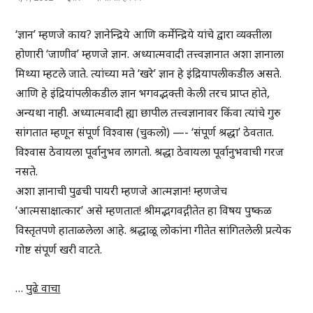
‘ज्ञान’ म्हणजे काय? ज्ञानेन्द्रिये आणि कर्मेन्द्रिये यांचे द्वारा व्यक्तीला
होणारी ‘जाणीव’ म्हणजे ज्ञान. अध्यात्मवादी तत्त्वज्ञानात अशा ज्ञानाला
मिथ्या म्हटले जाते. त्यांच्या मते ‘खरे’ ज्ञान हे इंद्रियापलीकडील असते.
आणि हे इंद्रियांपलीकडील ज्ञान भगवद्भक्ती केली तरच प्राप्त होते,
अन्यथा नाही. अध्यात्मवादी ह्या छापील तत्त्वज्ञानावर किंवा त्यांचे गुरु
सांगतात म्हणून संपूर्ण विश्वास (चुकलो) —- ‘संपूर्ण श्रद्धा’ ठेवतात.
विश्वास ठेवायला पूर्वानुभव लागतो. श्रद्धा ठेवायला पूर्वानुभवाची गरज
नसते.
अशा ज्ञानाची पुढची पायरी म्हणजे आत्मज्ञान! म्हणजेच
‘आत्मसाक्षात्कार’ असे म्हणतात! श्रीमद्भगवद्गीतेत हा विषय पुष्कळ
विस्तृतपणे हाताळलेला आहे. श्रद्धाळू लोकांना गीतेत सांगितलेली प्रत्येक
गोष्ट संपूर्ण खरी वाटते.
…
पुढे वाचा