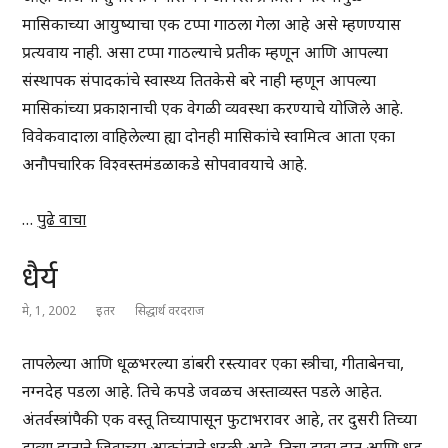
मासिकाच्या आयुष्याचा एक टप्पा गाठला गेला आहे असे म्हणण्यास
प्रत्यवाय नाही. असा टप्पा गाठल्याचे प्रतीक म्हणून आणि आपल्या
संस्थापक संपादकांचे स्वास्थ्य तितकेसे बरे नाही म्हणून आपल्या
मासिकांच्या प्रकाशनाची एक वेगळी व्यवस्था करण्याचे योजिले आहे.
विवेकवादाला वाहिलेल्या ह्या दोनही मासिकांचे स्वामित्व आता एका
अनौपचारिक विश्वस्तमंडळाकडे सोपवावयाचे आहे.
…
पुढे वाचा
धैर्य
मे, 1, 2002
इतर
सिद्धार्थ वरदराज
तापलेल्या आणि धूळभरल्या डांबरी रस्त्यावर एका स्त्रीचा, गीताबेनचा,
नग्नदेह पडला आहे. तिचे कपडे जवळच अस्ताव्यस्त पडले आहेत.
अंतर्वस्त्रांपैकी एक वस्तू तिच्यापासून फुटाभरावर आहे, तर दुसरी तिच्या
डाव्या हाताने जिवाच्या आकांताने धरली आहे. तिचा डावा हात आणि धड