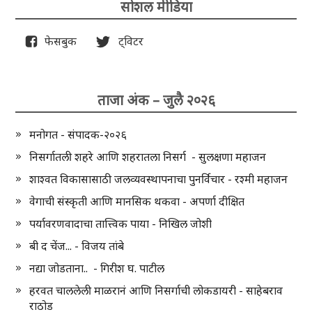
सोशल मीडिया
फेसबुक
ट्विटर
ताजा अंक – जुलै २०२६
मनोगत - संपादक-२०२६
निसर्गातली शहरे आणि शहरातला निसर्ग - सुलक्षणा महाजन
शाश्वत विकासासाठी जलव्यवस्थापनाचा पुनर्विचार - रश्मी महाजन
वेगाची संस्कृती आणि मानसिक थकवा - अपर्णा दीक्षित
पर्यावरणवादाचा तात्त्विक पाया - निखिल जोशी
बी द चेंज... - विजय तांबे
नद्या जोडताना.. - गिरीश घ. पाटील
हरवत चाललेली माळरानं आणि निसर्गाची लोकडायरी - साहेबराव
राठोड