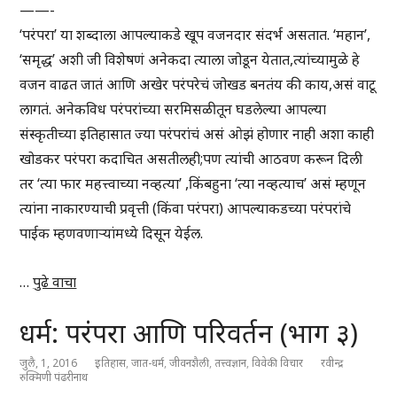
——-
‘परंपरा’ या शब्दाला आपल्याकडे खूप वजनदार संदर्भ असतात. ‘महान’,
‘समृद्ध’ अशी जी विशेषणं अनेकदा त्याला जोडून येतात,त्यांच्यामुळे हे
वजन वाढत जातं आणि अखेर परंपरेचं जोखड बनतंय की काय,असं वाटू
लागतं. अनेकविध परंपरांच्या सरमिसळीतून घडलेल्या आपल्या
संस्कृतीच्या इतिहासात ज्या परंपरांचं असं ओझं होणार नाही अशा काही
खोडकर परंपरा कदाचित असतीलही;पण त्यांची आठवण करून दिली
तर ‘त्या फार महत्त्वाच्या नव्हत्या’ ,किंबहुना ‘त्या नव्हत्याच’ असं म्हणून
त्यांना नाकारण्याची प्रवृत्ती (किंवा परंपरा) आपल्याकडच्या परंपरांचे
पाईक म्हणवणाऱ्यांमध्ये दिसून येईल.
…
पुढे वाचा
धर्म: परंपरा आणि परिवर्तन (भाग ३)
जुलै, 1, 2016
इतिहास
,
जात-धर्म
,
जीवनशैली
,
तत्त्वज्ञान
,
विवेकी विचार
रवीन्द्र
रुक्मिणी पंढरीनाथ