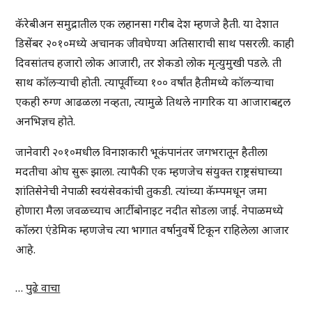
कॅरेबीअन समुद्रातील एक लहानसा गरीब देश म्हणजे हैती. या देशात
डिसेंबर २०१०मध्ये अचानक जीवघेण्या अतिसाराची साथ पसरली. काही
दिवसांतच हजारो लोक आजारी, तर शेकडो लोक मृत्युमुखी पडले. ती
साथ कॉलऱ्याची होती. त्यापूर्वीच्या १०० वर्षांत हैतीमध्ये कॉलऱ्याचा
एकही रुग्ण आढळला नव्हता, त्यामुळे तिथले नागरिक या आजाराबद्दल
अनभिज्ञच होते.
जानेवारी २०१०मधील विनाशकारी भूकंपानंतर जगभरातून हैतीला
मदतीचा ओघ सुरू झाला. त्यापैकी एक म्हणजेच संयुक्त राष्ट्रसंघाच्या
शांतिसेनेची नेपाळी स्वयंसेवकांची तुकडी. त्यांच्या कॅम्पमधून जमा
होणारा मैला जवळच्याच आर्टीबोनाइट नदीत सोडला जाई. नेपाळमध्ये
कॉलरा एंडेमिक म्हणजेच त्या भागात वर्षानुवर्षे टिकून राहिलेला आजार
आहे.
…
पुढे वाचा