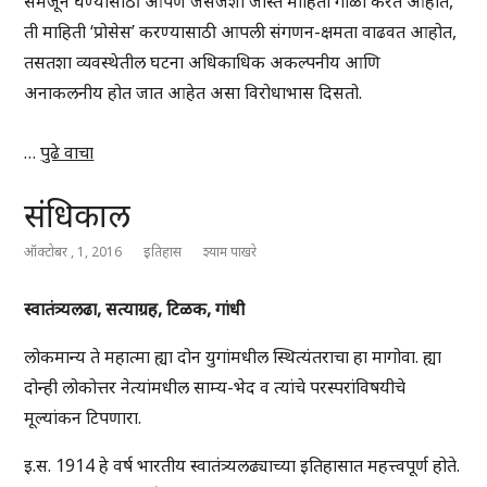
समजून घेण्यासाठी आपण जसजशी जास्त माहिती गोळा करत आहोत,
ती माहिती ‘प्रोसेस’ करण्यासाठी आपली संगणन-क्षमता वाढवत आहोत,
तसतशा व्यवस्थेतील घटना अधिकाधिक अकल्पनीय आणि
अनाकलनीय होत जात आहेत असा विरोधाभास दिसतो.
…
पुढे वाचा
संधिकाल
ऑक्टोबर , 1, 2016
इतिहास
श्याम पाखरे
स्वातंत्र्यलढा
,
सत्याग्रह
,
टिळक
,
गांधी
लोकमान्य ते महात्मा ह्या दोन युगांमधील स्थित्यंतराचा हा मागोवा. ह्या
दोन्ही लोकोत्तर नेत्यांमधील साम्य-भेद व त्यांचे परस्परांविषयीचे
मूल्यांकन टिपणारा.
इ.स. 1914 हे वर्ष भारतीय स्वातंत्र्यलढ्याच्या इतिहासात महत्त्वपूर्ण होते.