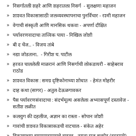
निसर्गातली शहरे आणि शहरातला निसर्ग - सुलक्षणा महाजन
शाश्वत विकासासाठी जलव्यवस्थापनाचा पुनर्विचार - रश्मी महाजन
वेगाची संस्कृती आणि मानसिक थकवा - अपर्णा दीक्षित
पर्यावरणवादाचा तात्त्विक पाया - निखिल जोशी
बी द चेंज... - विजय तांबे
नद्या जोडताना.. - गिरीश घ. पाटील
हरवत चाललेली माळरानं आणि निसर्गाची लोकडायरी - साहेबराव
राठोड
शाश्वत विकास : समग्र दृष्टिकोनाच्या शोधात - हेमंत मोहरीर
दाह कथा (सागर) - अतुल देऊळगावकर
पैस पर्यावरणसंवादाचा : संदर्भमूल्य असलेला अभ्यासपूर्ण दस्तावेज -
सतीश लळीत
कलयुग की दहलीज, अज्ञान का रास्ता - सोपान जोशी
गावांची शाश्वत विकासाकडची वाटचाल - संकेत अहेर
विकासाच्या झगमगाटामागचे वास्तव - नयना राज बन्सोड (दरडमारे)