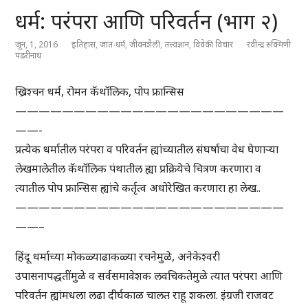
धर्म: परंपरा आणि परिवर्तन (भाग २)
जून, 1, 2016
इतिहास
,
जात-धर्म
,
जीवनशैली
,
तत्त्वज्ञान
,
विवेकी विचार
रवीन्द्र रुक्मिणी
पंढरीनाथ
ख्रिश्चन धर्म, रोमन कॅथॉलिक, पोप फ्रान्सिस
———————————————————————
——-
प्रत्येक धर्मातील परंपरा व परिवर्तन ह्यांच्यातील संघर्षाचा वेध घेणाऱ्या
लेखमालेतील कॅथॉलिक पंथातील ह्या प्रक्रियेचे चित्रण करणारा व
त्यातील पोप फ्रान्सिस ह्यांचे कर्तृत्व अधोरेखित करणारा हा लेख..
———————————————————————
——–
हिंदू धर्माच्या मोकळ्याढाकळ्या रचनेमुळे, अनेकेश्वरी
उपासनापद्धतींमुळे व सर्वसमावेशक लवचिकतेमुळे त्यात परंपरा आणि
परिवर्तन ह्यांमधला लढा दीर्घकाळ चालत राहू शकला. इंग्रजी राजवट