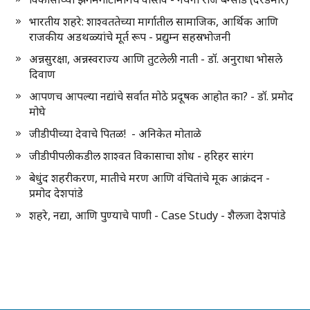
भारतीय शहरे: शाश्वततेच्या मार्गातील सामाजिक, आर्थिक आणि
राजकीय अडथळ्यांचे मूर्त रूप - प्रद्युम्न सहस्रभोजनी
अन्नसुरक्षा, अन्नस्वराज्य आणि तुटलेली नाती - डॉ. अनुराधा भोसले
दिवाण
आपणच आपल्या नद्यांचे सर्वात मोठे प्रदूषक आहोत का? - डॉ. प्रमोद
मोघे
जीडीपीच्या देवाचे पितळ! - अनिकेत मोताळे
जीडीपीपलीकडील शाश्वत विकासाचा शोध - हरिहर सारंग
बेधुंद शहरीकरण, मातीचे मरण आणि वंचितांचे मूक आक्रंदन -
प्रमोद देशपांडे
शहरे, नद्या, आणि पुण्याचे पाणी - Case Study - शैलजा देशपांडे