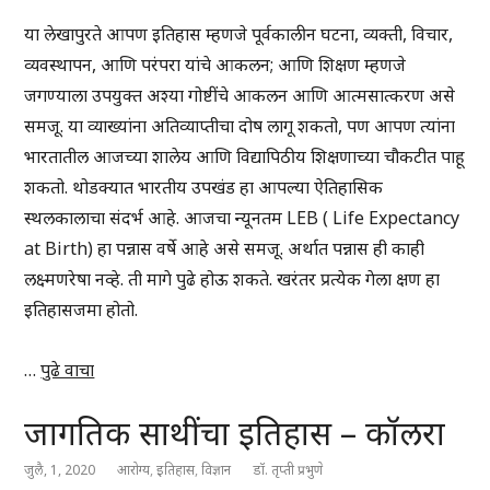
या लेखापुरते आपण इतिहास म्हणजे पूर्वकालीन घटना, व्यक्ती, विचार,
व्यवस्थापन, आणि परंपरा यांचे आकलन; आणि शिक्षण म्हणजे
जगण्याला उपयुक्त अश्या गोष्टींचे आकलन आणि आत्मसात्करण असे
समजू. या व्याख्यांना अतिव्याप्तीचा दोष लागू शकतो, पण आपण त्यांना
भारतातील आजच्या शालेय आणि विद्यापिठीय शिक्षणाच्या चौकटीत पाहू
शकतो. थोडक्यात भारतीय उपखंड हा आपल्या ऐतिहासिक
स्थलकालाचा संदर्भ आहे. आजचा न्यूनतम LEB ( Life Expectancy
at Birth) हा पन्नास वर्षे आहे असे समजू. अर्थात पन्नास ही काही
लक्ष्मणरेषा नव्हे. ती मागे पुढे होऊ शकते. खरंतर प्रत्येक गेला क्षण हा
इतिहासजमा होतो.
…
पुढे वाचा
जागतिक साथींचा इतिहास – कॉलरा
जुलै, 1, 2020
आरोग्य
,
इतिहास
,
विज्ञान
डॉ. तृप्ती प्रभुणे