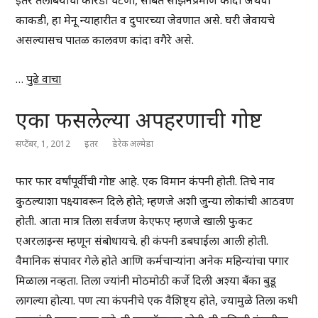
इतर तेलबियांची कोरडी चटणी, सोबत सीझनप्रमाणे कांदा अथवा
काकडी, हा मेनू न्याहारीत व दुपारच्या जेवणात असे. घरी जेवायचे
असल्यासच पातळ कालवण कांदा वगैरे असे.
…
पुढे वाचा
एका फसलेल्या अपहरणाची गोष्ट
सप्टेंबर, 1, 2012
इतर
डेरेक अल्मेडा
फार फार वर्षांपूर्वीची गोष्ट आहे. एक विमान कंपनी होती. तिचे नाव
कुठल्याशा पक्ष्यावरून दिले होते; म्हणजे अशी जुन्या लोकांची आठवण
होती. आता मात्र तिला सर्वजण केएफए म्हणजे खाली फुकट
एअरलाइन्स म्हणून संबोधायचे. ही कंपनी डबघाईला आली होती.
वैमानिक संपावर गेले होते आणि कर्मचाऱ्यांना अनेक महिन्यांचा पगार
मिळाला नव्हता. तिला ज्यांनी मोठमोठी कर्जे दिली अश्या बँका बुडू
लागल्या होत्या. पण त्या कंपनीचे एक वैशिष्ट्य होते, ज्यामुळे तिला कधी