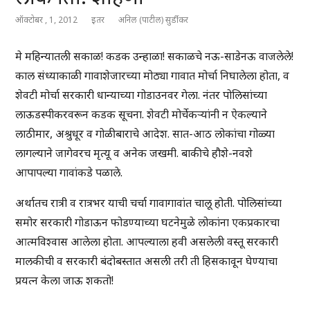
ऑक्टोबर , 1, 2012
इतर
अनिल (पाटील) सुर्डीकर
मे महिन्यातली सकाळ! कडक उन्हाळा! सकाळचे नऊ-साडेनऊ वाजलेले!
काल संध्याकाळी गावाशेजारच्या मोठ्या गावात मोर्चा निघालेला होता, व
शेवटी मोर्चा सरकारी धान्याच्या गोडाउनवर गेला. नंतर पोलिसांच्या
लाऊडस्पीकरवरून कडक सूचना. शेवटी मोर्चेकऱ्यांनी न ऐकल्याने
लाठीमार, अश्रुधूर व गोळीबाराचे आदेश. सात-आठ लोकांचा गोळ्या
लागल्याने जागेवरच मृत्यू व अनेक जखमी. बाकीचे हौशे-नवशे
आपापल्या गावांकडे पळाले.
अर्थातच रात्री व रात्रभर याची चर्चा गावागावांत चालू होती. पोलिसांच्या
समोर सरकारी गोडाऊन फोडण्याच्या घटनेमुळे लोकांना एकप्रकारचा
आत्मविश्वास आलेला होता. आपल्याला हवी असलेली वस्तू सरकारी
मालकीची व सरकारी बंदोबस्तात असली तरी ती हिसकावून घेण्याचा
प्रयत्न केला जाऊ शकतो!