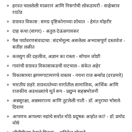
हरवत चाललेली माळरानं आणि निसर्गाची लोकडायरी - साहेबराव
राठोड
शाश्वत विकास : समग्र दृष्टिकोनाच्या शोधात - हेमंत मोहरीर
दाह कथा (सागर) - अतुल देऊळगावकर
पैस पर्यावरणसंवादाचा : संदर्भमूल्य असलेला अभ्यासपूर्ण दस्तावेज -
सतीश लळीत
कलयुग की दहलीज, अज्ञान का रास्ता - सोपान जोशी
गावांची शाश्वत विकासाकडची वाटचाल - संकेत अहेर
विकासाच्या झगमगाटामागचे वास्तव - नयना राज बन्सोड (दरडमारे)
भारतीय शहरे: शाश्वततेच्या मार्गातील सामाजिक, आर्थिक आणि
राजकीय अडथळ्यांचे मूर्त रूप - प्रद्युम्न सहस्रभोजनी
अन्नसुरक्षा, अन्नस्वराज्य आणि तुटलेली नाती - डॉ. अनुराधा भोसले
दिवाण
आपणच आपल्या नद्यांचे सर्वात मोठे प्रदूषक आहोत का? - डॉ. प्रमोद
मोघे