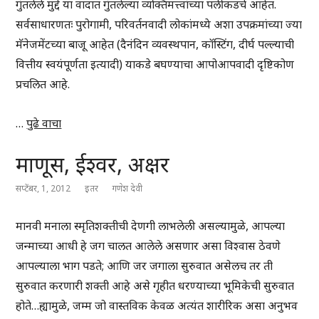
गुंतलेले मुद्दे या वादात गुंतलेल्या व्यक्तिमत्त्वांच्या पलीकडचे आहेत.
सर्वसाधारणतः पुरोगामी, परिवर्तनवादी लोकांमध्ये अशा उपक्रमांच्या ज्या
मॅनेजमेंटच्या बाजू आहेत (दैनंदिन व्यवस्थपान, कॉस्टिंग, दीर्घ पल्ल्याची
वित्तीय स्वयंपूर्णता इत्यादी) याकडे बघण्याचा आपोआपवादी दृष्टिकोण
प्रचलित आहे.
…
पुढे वाचा
माणूस, ईश्वर, अक्षर
सप्टेंबर, 1, 2012
इतर
गणेश देवी
मानवी मनाला स्मृतिशक्तीची देणगी लाभलेली असल्यामुळे, आपल्या
जन्माच्या आधी हे जग चालत आलेले असणार असा विश्वास ठेवणे
आपल्याला भाग पडते; आणि जर जगाला सुरुवात असेलच तर ती
सुरुवात करणारी शक्ती आहे असे गृहीत धरण्याच्या भूमिकेची सुरुवात
होते…ह्यामुळे, जम्म जो वास्तविक केवळ अत्यंत शारीरिक असा अनुभव