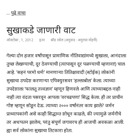
…
पुढे वाचा
सुखाकडे जाणारी वाट
ऑक्टोबर , 1, 2012
इतर
बाँड रसेल (अनुवाद : अनुराधा मोहनी)
गेल्या दोन हजार वर्षांपासून प्रामाणिक नीतिवाद्यांमध्ये सुखाला, आनंदाला
तुच्छ लेखण्याची, दूर ठेवण्याची (त्यापासून दूर पळण्याची म्हणाना!) चाल
आहे. ‘सहनं परमो धर्मः’ मानणाऱ्या तितिक्षावादी (स्टोईक) लोकांनी
सुखाचा उपदेश करणाऱ्या एपिक्युरसवर ‘हल्लाबोल’ केला. त्याच्या
उपदेशाला ‘फालतू तत्त्वज्ञान’ म्हणून हिणवले आणि त्याच्याबद्दल नाही
नाही त्या वंदता पसरवून आपला ‘वरचढपणा’ सिद्ध केला. ही तर प्राचीन
गोष्ट म्हणून सोडून देऊ. त्याच्या २००० वर्षांनंतर काय झाले? जर्मन
प्राध्यापकांनी असे काही सिद्धान्त शोधून काढले, की ज्यामुळे जर्मनीचे
तर अधःपतन झालेच, परंतु संपूर्ण जगावरच ही आजची अवकळा आली.
ह्या सर्व लोकांना सुखाचा तिटकारा होता.