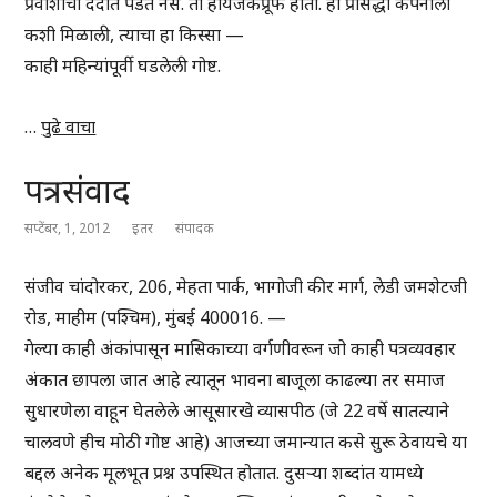
प्रवाशांची ददात पडत नसे. ती हायजॅकप्रूफ होती. ही प्रसिद्धी कंपनीला
कशी मिळाली, त्याचा हा किस्सा —
काही महिन्यांपूर्वी घडलेली गोष्ट.
…
पुढे वाचा
पत्रसंवाद
सप्टेंबर, 1, 2012
इतर
संपादक
संजीव चांदोरकर, 206, मेहता पार्क, भागोजी कीर मार्ग, लेडी जमशेटजी
रोड, माहीम (पश्चिम), मुंबई 400016. —
गेल्या काही अंकांपासून मासिकाच्या वर्गणीवरून जो काही पत्रव्यवहार
अंकात छापला जात आहे त्यातून भावना बाजूला काढल्या तर समाज
सुधारणेला वाहून घेतलेले आसूसारखे व्यासपीठ (जे 22 वर्षे सातत्याने
चालवणे हीच मोठी गोष्ट आहे) आजच्या जमान्यात कसे सुरू ठेवायचे या
बद्दल अनेक मूलभूत प्रश्न उपस्थित होतात. दुसऱ्या शब्दांत यामध्ये