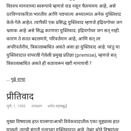
विश्वच मानवाच्या स्वरूपाचे म्हणजे जड नसून चैतन्यमय आहे, असे
ठरविण्याकरिता भारतीय आणि पाश्चात्त्य अध्यात्मात अनेक युक्तिवाद
केले गेले आहेत. त्यांपैकी एक प्रसिद्ध युक्तिवाद म्हणजे इंद्रियगोचर जग
भ्रामक आहे असे सिद्ध करणारा युक्तिवाद. इंद्रियगोचर जग सत् नाही.
कारण ते सतत बदलणारे, परिवर्तमान आहे, आणि सत् तर
अपरिवर्तनीय, त्रिकालाबाधित असते असा हा युक्तिवाद आहे. परंतु या
युक्तिवादात वापरली गेलेली प्रमुख प्रतिज्ञा (premise), म्हणजे सत्
त्रिकालाबाधित असते ही कशावरून खरी मानायची ?
…
पुढे वाचा
प्रीतिवाद
जुलै, 1, 1993
तत्त्वज्ञान
प्रमोद सहस्रबुद्धे
मुख्य विषयाला हात घालण्याआधी विवेकवादातील एका मुद्द्याला हात
घालतो. त्याची संगती नंतरच्या युक्तिवादात आहे. तेव्हा थोडे विषयांतर.