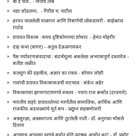
बी द चेंज... - विजय तांबे
नद्या जोडताना.. - गिरीश घ. पाटील
हरवत चाललेली माळरानं आणि निसर्गाची लोकडायरी - साहेबराव
राठोड
शाश्वत विकास : समग्र दृष्टिकोनाच्या शोधात - हेमंत मोहरीर
दाह कथा (सागर) - अतुल देऊळगावकर
पैस पर्यावरणसंवादाचा : संदर्भमूल्य असलेला अभ्यासपूर्ण दस्तावेज -
सतीश लळीत
कलयुग की दहलीज, अज्ञान का रास्ता - सोपान जोशी
गावांची शाश्वत विकासाकडची वाटचाल - संकेत अहेर
विकासाच्या झगमगाटामागचे वास्तव - नयना राज बन्सोड (दरडमारे)
भारतीय शहरे: शाश्वततेच्या मार्गातील सामाजिक, आर्थिक आणि
राजकीय अडथळ्यांचे मूर्त रूप - प्रद्युम्न सहस्रभोजनी
अन्नसुरक्षा, अन्नस्वराज्य आणि तुटलेली नाती - डॉ. अनुराधा भोसले
दिवाण
आपणच आपल्या नद्यांचे सर्वात मोठे प्रदूषक आहोत का? - डॉ. प्रमोद