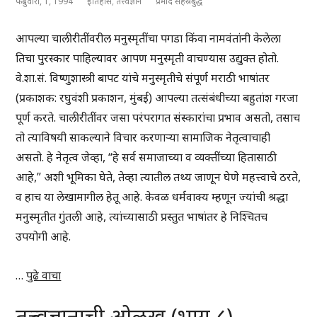
फेब्रुवारी, 1, 1994
इतिहास
,
तत्त्वज्ञान
प्रमोद सहस्रबुद्धे
आपल्या चालीरीतींवरील मनुस्मृतींचा पगडा किंवा नामवंतांनी केलेला
तिचा पुरस्कार पाहिल्यावर आपण मनुस्मृती वाचण्यास उद्युक्त होतो.
वे.शा.सं. विष्णुशास्त्री बापट यांचे मनुस्मृतीचे संपूर्ण मराठी भाषांतर
(प्रकाशक: रघुवंशी प्रकाशन, मुंबई) आपल्या तत्संबंधीच्या बहुतांश गरजा
पूर्ण करते. चालीरीतींवर जसा परंपरागत संस्कारांचा प्रभाव असतो, तसाच
तो त्याविषयी साकल्याने विचार करणाऱ्या सामाजिक नेतृत्वाचाही
असतो. हे नेतृत्व जेव्हा, “हे सर्व समाजाच्या व व्यक्तींच्या हितासाठी
आहे,” अशी भूमिका घेते, तेव्हा त्यातील तथ्य जाणून घेणे महत्त्वाचे ठरते,
व हाच या लेखामागील हेतू आहे. केवळ धर्मवाक्य म्हणून ज्यांची श्रद्धा
मनुस्मृतीत गुंतली आहे, त्यांच्यासाठी प्रस्तुत भाषांतर हे निश्चितच
उपयोगी आहे.
…
पुढे वाचा
तत्त्वज्ञानाची ओळख (भाग ८)