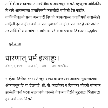
तार्किकीय शब्दांच्या उपस्थितीवरच अवलंबून असते. म्हणूनच तार्किकीय
विधाने आपल्याला जगाविषयी कसलीही माहिती देत नाहीत.
तार्किकीबलाने सत्य असणारी विधाने आपल्याला जगाविषयी कसलीही
माहिती देत नाहीत असे आपण म्हणालो आहोत. पण जर हे खरे असेल
तर तार्किकीय सत्यांचा उपयोग काय? असा प्रश्न या ठिकाणी उद्भवेल.
…
पुढे वाचा
धारणात् धर्म इत्याहुः।
ऑगस्ट, 1, 1993
जात-धर्म
,
तत्त्वज्ञान
वसंत पळशीकर
नोव्हेंबर-डिसेंबर १९९२ ते जून १९९३ या दरम्यान आजचा सुधारकच्या
अंकांमधून दि. य. देशपांडे, श्री. गो. काशीकर व दिवाकर मोहनी यांच्यात
झालेली चर्चा परवा सलगपणे वाचली. वेगळ्या दिशेने मुद्द्याला भिडायला
हवे असे मला दिसते.