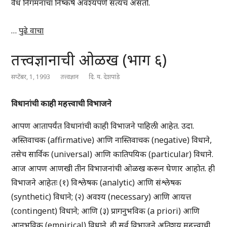
वैध निगमनाचा निष्कर्ष अवश्यपणे सत्यच असतो.
…
पुढे वाचा
तत्त्वज्ञानाची ओळख (भाग ६)
सप्टेंबर, 1, 1993
तत्त्वज्ञान
दि. य. देशपांडे
विधानांची काही महत्त्वाची विभाजने
आपण आतापर्यंत विधानांची काही विभाजने पाहिली आहेत. उदा.
अस्तिवाचक (affirmative) आणि नास्तिवाचक (negative) विधाने,
तसेच सार्विक (universal) आणि कातिपयिक (particular) विधाने.
आज आपण आणखी तीन विभाजनांची ओळख करून घेणार आहोत. ही
विभाजने आहेतः (१) विश्लेषक (analytic) आणि संश्लेषक
(synthetic) विधाने; (२) अवश्य (necessary) आणि आयत्त
(contingent) विधाने; आणि (३) प्रागनुभविक (a priori) आणि
आनुभविक (empirical) विधाने. ही सर्व विभाजने अतिशय महत्त्वाची