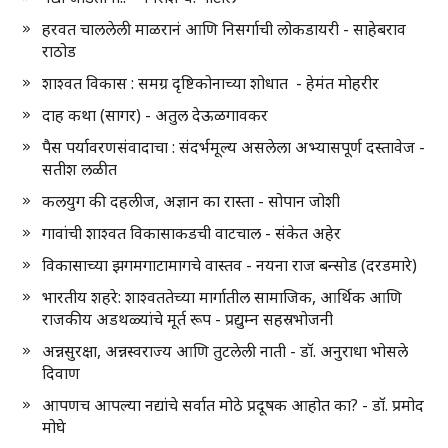
हरवत चाललेली माळरानं आणि निसर्गाची लोकडायरी - साहेबराव
राठोड
शाश्वत विकास : समग्र दृष्टिकोनाच्या शोधात - हेमंत मोहरीर
दाह कथा (सागर) - अतुल देऊळगावकर
पैस पर्यावरणसंवादाचा : संदर्भमूल्य असलेला अभ्यासपूर्ण दस्तावेज -
सतीश लळीत
कलयुग की दहलीज, अज्ञान का रास्ता - सोपान जोशी
गावांची शाश्वत विकासाकडची वाटचाल - संकेत अहेर
विकासाच्या झगमगाटामागचे वास्तव - नयना राज बन्सोड (दरडमारे)
भारतीय शहरे: शाश्वततेच्या मार्गातील सामाजिक, आर्थिक आणि
राजकीय अडथळ्यांचे मूर्त रूप - प्रद्युम्न सहस्रभोजनी
अन्नसुरक्षा, अन्नस्वराज्य आणि तुटलेली नाती - डॉ. अनुराधा भोसले
दिवाण
आपणच आपल्या नद्यांचे सर्वात मोठे प्रदूषक आहोत का? - डॉ. प्रमोद
मोघे