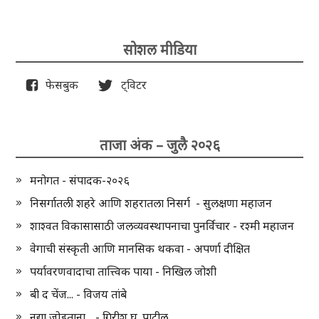
सोशल मीडिया
फेसबुक
ट्विटर
ताजा अंक – जुलै २०२६
मनोगत - संपादक-२०२६
निसर्गातली शहरे आणि शहरातला निसर्ग - सुलक्षणा महाजन
शाश्वत विकासासाठी जलव्यवस्थापनाचा पुनर्विचार - रश्मी महाजन
वेगाची संस्कृती आणि मानसिक थकवा - अपर्णा दीक्षित
पर्यावरणवादाचा तात्त्विक पाया - निखिल जोशी
बी द चेंज... - विजय तांबे
नद्या जोडताना.. - गिरीश घ. पाटील