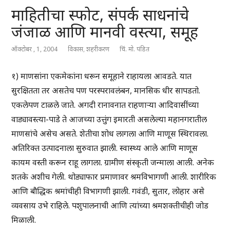
माहितीचा स्फोट, संपर्क साधनांचे
जंजाळ आणि मानवी वस्त्या, समूह
ऑक्टोबर , 1, 2004
विकास
,
शहरीकरण
चिं. मो. पंडित
१) माणसांना एकमेकांना धरून समूहाने राहायला आवडते. यात
सुरक्षितता तर असतेच पण परस्परावलंबन, मानसिक धीर सापडतो.
एकलेपण टाळले जाते. अगदी रानावनात राहणाऱ्या आदिवासींच्या
वाड्यावस्त्या-पाडे ते आजच्या उत्तुंग इमारती असलेल्या महानगरातील
माणसांचे असेच असते. शेतीचा शोध लागला आणि माणूस स्थिरावला.
अतिरिक्त उत्पादनाला सुरुवात झाली. स्वास्थ्य आले आणि माणूस
कायम वस्ती करून राहू लागला. ग्रामीण संस्कृती जन्माला आली. अनेक
शतके अशीच गेली. थोड्याफार प्रमाणावर श्रमविभागणी आली. शारीरिक
आणि बौद्धिक श्रमांचीही विभागणी झाली. गवंडी, सुतार, लोहार असे
व्यवसाय उभे राहिले. पशुपालनाची आणि त्यांच्या श्रमशक्तीचीही जोड
मिळाली.