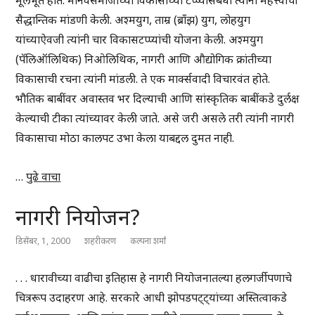
मूलभूत होते. मानवसमाजाच्या विकासाच्या टप्प्यांसंबंधी त्यांनी महत्त्वाची
सैद्धान्तिक मांडणी केली. अश्मयुग, ताम्र (ब्राँझ) युग, लोहयुग
यांच्याऐवजी त्यांनी चार विकासटप्प्यांची योजना केली. अश्मयुग
(पॅलिऑलिथिक) निओलिथिक, नागरी आणि औद्योगिक क्रांतीच्या
विकासाची रचना त्यांनी मांडली. ते एक मार्क्सवादी विचारवंत होते.
भौतिक बाबींवर अवास्तव भर दिल्याची आणि सांस्कृतिक बाबींकडे दुर्लक्ष
केल्याची टीका त्यांच्यावर केली जाते. असे जरी असले तरी त्यांनी नागरी
विकासाचा मोठा कालपट उभा केला याबद्दल दुमत नाही.
…
पुढे वाचा
नागरी नियोजन?
डिसेंबर, 1, 2000
शहरीकरण
कल्पना शर्मां
. . . धारावीच्या वाढीचा इतिहास हे नागरी नियोजनातल्या हलगर्जीपणाचे
चित्ररूप उदाहरण आहे. सरकारे आधी झोपडपट्ट्यांच्या अस्तित्वाकडे