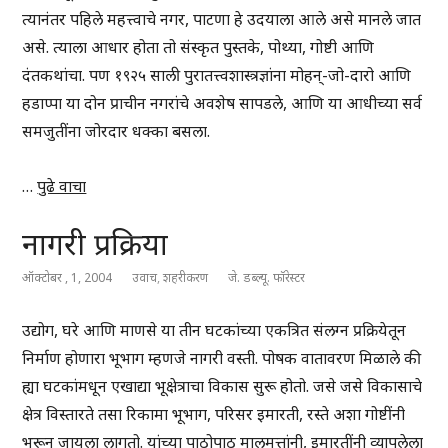
त्यानंतर पहिले महत्त्वाचे नगर, पाटणा हे उदयाला आले असे मानले जात
असे. त्याला आधार होता तो संस्कृत पुस्तके, पोथ्या, गोष्टी आणि
दंतकथांचा. पण १९२५ साली पुरातत्त्वशास्त्रज्ञांना मोहन्-जो-दारो आणि
हडाप्पा या दोन प्राचीन नगरांचे अवशेष सापडले, आणि या आधीच्या सर्व
समजुतींना जोरदार धक्का बसला.
…
पुढे वाचा
नागरी प्रक्रिया
ऑक्टोबर , 1, 2004
उवाच
,
शहरीकरण
जे. डब्ल्यू. फॉरेस्टर
उद्योग, घरे आणि माणसे या तीन घटकांच्या एकत्रित संलग्न प्रक्रियेतून
निर्माण होणारा भूभाग म्हणजे नागरी वस्ती. पोषक वातावरण मिळाले की
ह्या घटकांमधून एखाद्या भूक्षेत्राचा विकास सुरू होतो. जसे जसे विकासाचे
क्षेत्र विस्तारते तसा रिकामा भूभाग, परिसर इमारती, रस्ते अशा गोष्टींनी
भरून जायला लागतो. यांच्या पाठोपाठ मालमत्तांनी, इमारतींनी व्यापलेला