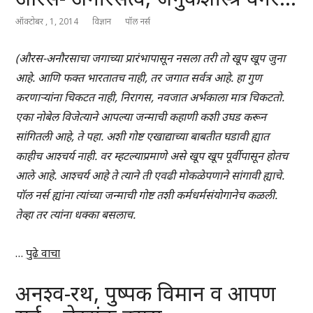
ऑक्टोबर , 1, 2014
विज्ञान
पॉल नर्स
(औरस-अनौरसाचा जगाच्या प्रारंभापासून नसला तरी तो खूप खूप जुना
आहे. आणि फक्त भारतातच नाही, तर जगात सर्वत्र आहे. हा गुण
करणाऱ्यांना चिकटत नाही, निरागस, नवजात अर्भकाला मात्र चिकटतो.
एका नोबेल विजेत्याने आपल्या जन्माची कहाणी कशी उघड करून
सांगितली आहे, ते पहा. अशी गोष्ट एखाद्याच्या बाबतीत घडावी ह्यात
काहीच आश्चर्य नाही. वर म्हटल्याप्रमाणे असे खूप खूप पूर्वीपासून होतच
आले आहे. आश्चर्य आहे ते त्याने ती एवढी मोकळेपणाने सांगावी ह्याचे.
पॉल नर्स ह्यांना त्यांच्या जन्माची गोष्ट तशी कर्मधर्मसंयोगानेच कळली.
तेव्हा तर त्यांना धक्का बसलाच.
…
पुढे वाचा
अनश्व-रथ, पुष्पक विमान व आपण