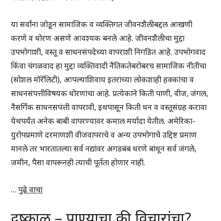
या सर्वांना जोडून सामाजिक व व्यक्तिगत जीवनशैलीबद्दल आखणी
करणे व धोरण असणे आवश्यक बनले आहे. जीवनशैलीचा मुद्दा
उपभोगाशी, वस्तू व साधनसंपदेच्या वापराशी निगडित आहे. उपभोगवाद
किंवा चंगळवाद हा मुद्दा व्यक्तिवादी नैतिकतेबरोबरच सामाजिक नीतीचा
(सोशल मॉरॅलिटी), आपल्याशिवाय इतरांच्या लोकशाही हक्कांचा व
साधनसंपत्तीविषयक धोरणांचा आहे. प्रत्येकाने किती पाणी, वीज, जंगल,
नैसर्गिक साधनसपंत्ती वापरावी, इथपासून किती धन व वस्तूसंग्रह करावा
येथपर्यंत अनेक बाबी वापरण्यावर कमाल मर्यादा येतील. अमेरिका-
युरोपप्रमाणे दरमाणशी वीजवापराचे व अन्य उपभोगाचे उद्दिष्ट प्रमाण
मानले तर भारतातल्या सर्व नद्यांवर अगडबंब धरणे बांधून सर्व जंगले,
जमीन, पैसा वापरूनही त्याची पूर्तता होणार नाही.
…
पुढे वाचा
दुष्काळ – पाण्याचा की विचारांचा?