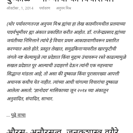
ऑक्टोबर , 1, 2014
पर्यावरण
अनुपम मिश्र
(थोर पर्यावरणतज्ज्ञ अनुपम मिश्र ह्यांचा हा लेख काश्मीरमधील प्रलयाच्या
पार्श्वभूमीवर ह्या अंकात प्रकाशित करीत आहोत. डॉ. राजेन्द्रप्रसाद ह्यांच्या
जयंतीच्या निमित्ताने त्यांचे हे विचार प्रथम आकाशवाणीवरून प्रसारित
करण्यात आले होते. प्रस्तुत लेखात, समुद्रकिनाऱ्यावरील खारफुटीची
जंगले नष्ट केल्यामुळे त्या प्रदेशात किंवा मुद्दाम उंचावरून रस्ते काढल्यामुळे
सखल प्रदेशात पूर आल्याची उदाहरणे देऊन त्यांनी एक महत्त्वाचा
सिद्धान्त मांडला आहे, तो असा की दुष्काळ किंवा पुरासारख्या आपत्ती
अचानक कधीच येत नाहीत. त्यांच्या आधी चांगल्या विचारांचा दुष्काळ
आलेला असतो. ‘ज्ञानोदय’ मासिकाच्या जून २०१४ च्या अंकातून
अनुवादित, संपादित, साभार.
…
पुढे वाचा
औरस- अनौरसत्व, जनुकशास्त्र वगैरे…