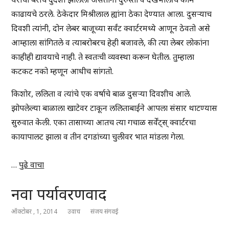
काढायचे ठरले. ठेकेदार मिश्रीलाल ह्यांना ठेका देण्यात आला. दुसऱ्याच
दिवशी त्यांनी, दोन लेबर बाजूच्या सर्वंट क्वार्टरमध्ये आणून ठेवतो असे
आम्हाला सांगितले व त्याबरोबरच हेही बजावले, की त्या लेबर लोकांना
काहीही द्यावयाचे नाही. ते स्वतःची व्यवस्था करून घेतील. तुम्हाला
कटकट नको म्हणून आधीच सांगतो.
किशोर, ललिता व त्यांचे एक वर्षाचे बाळ दुसऱ्या दिवशीच आले.
झोपलेल्या बाळाला खाटेवर टाकून ललिताबाईने आपला संसार थाटण्यास
सुरुवात केली. एका तासाच्या आतच त्या गचाळ सर्वेंट्स् क्वार्टरचा
कायापालट झाला व तीन दगडांच्या चुलीवर भात मांडला गेला.
…
पुढे वाचा
नवा पर्यावरणवाद
ऑक्टोबर , 1, 2014
उवाच
संजय संगवई