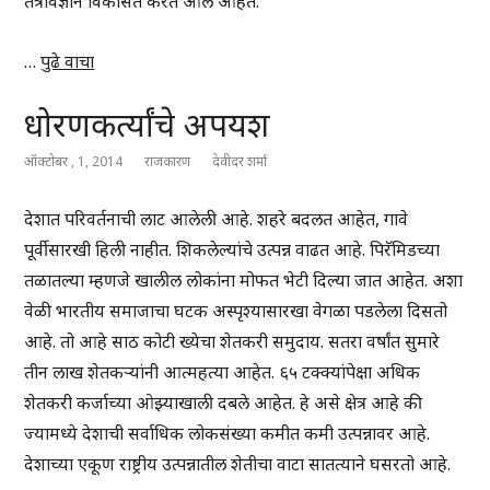
तंत्रविज्ञान विकसित करत आले आहेत.
…
पुढे वाचा
धोरणकर्त्यांचे अपयश
ऑक्टोबर , 1, 2014
राजकारण
देवीदर शर्मा
देशात परिवर्तनाची लाट आलेली आहे. शहरे बदलत आहेत, गावे
पूर्वीसारखी हिली नाहीत. शिकलेल्यांचे उत्पन्न वाढत आहे. पिरॅमिडच्या
तळातल्या म्हणजे खालील लोकांना मोफत भेटी दिल्या जात आहेत. अशा
वेळी भारतीय समाजाचा घटक अस्पृश्यासारखा वेगळा पडलेला दिसतो
आहे. तो आहे साठ कोटी ख्येचा शेतकरी समुदाय. सतरा वर्षांत सुमारे
तीन लाख शेतकऱ्यांनी आत्महत्या आहेत. ६५ टक्क्यांपेक्षा अधिक
शेतकरी कर्जाच्या ओझ्याखाली दबले आहेत. हे असे क्षेत्र आहे की
ज्यामध्ये देशाची सर्वाधिक लोकसंख्या कमीत कमी उत्पन्नावर आहे.
देशाच्या एकूण राष्ट्रीय उत्पन्नातील शेतीचा वाटा सातत्याने घसरतो आहे.