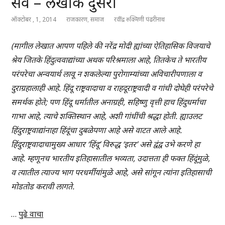
सर्व – लेखांक दुसरा
ऑक्टोबर , 1, 2014
राजकारण
,
समाज
रवींद्र रुक्मिणी पंढरीनाथ
(मागील लेखात आपण पहिले की नरेंद्र मोदी ह्यांच्या ऐतिहासिक विजयाचे
श्रेय जितके हिंदुत्ववाद्यांच्या अथक परिश्रमाला आहे, तितकेच ते भारतीय
परंपरेचा अन्वयार्थ लावू न शकलेल्या पुरोगाम्यांच्या अविचारीपणाला व
दुराग्रहालाही आहे. हिंदू राष्ट्रवादाचा व राहदूराष्ट्रवादी व गांधी दोघेही परंपरेचे
समर्थक होते; पण हिंदू धर्मातील अनाग्रही, सहिष्णु वृत्ती हाच हिंदुधर्माचा
गाभा आहे, त्याचे शक्तिस्थान आहे, अशी गांधींची श्रद्धा होती. ह्याउलट
हिंदुराष्ट्रवाद्यांनाहा हिंदूंचा दुबळेपणा आहे असे वाटत आले आहे.
हिंदुराष्ट्रवादाचामुख्य आधार ‘हिंदू’ विरुद्ध ‘इतर’ असे द्वंद्व उभे करणे हा
आहे. म्हणूनच भारतीय इतिहासातील भव्यता, उदात्तता ही फक्त हिंदूंमुळे,
व त्यातील त्याज्य भाग परधर्मीयांमुळे आहे, असे सांगून त्यांना इतिहासाची
मोडतोड करावी लागते.
…
पुढे वाचा