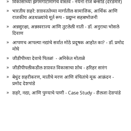
विकासाच्या झगमगाटामागचे वास्तव - नयना राज बन्सोड (दरडमारे)
भारतीय शहरे: शाश्वततेच्या मार्गातील सामाजिक, आर्थिक आणि
राजकीय अडथळ्यांचे मूर्त रूप - प्रद्युम्न सहस्रभोजनी
अन्नसुरक्षा, अन्नस्वराज्य आणि तुटलेली नाती - डॉ. अनुराधा भोसले
दिवाण
आपणच आपल्या नद्यांचे सर्वात मोठे प्रदूषक आहोत का? - डॉ. प्रमोद
मोघे
जीडीपीच्या देवाचे पितळ! - अनिकेत मोताळे
जीडीपीपलीकडील शाश्वत विकासाचा शोध - हरिहर सारंग
बेधुंद शहरीकरण, मातीचे मरण आणि वंचितांचे मूक आक्रंदन -
प्रमोद देशपांडे
शहरे, नद्या, आणि पुण्याचे पाणी - Case Study - शैलजा देशपांडे