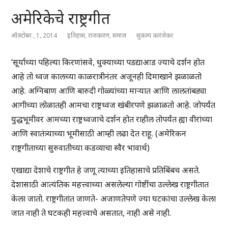
अमेरिकेचे राष्ट्रगीत
ऑक्टोबर , 1, 2014
इतिहास
,
राजकारण
,
समाज
सुकल्प कारंजेकर
‘सूर्याच्या पहिल्या किरणांसवे, धुक्याच्या पडद्याआड ज्याचे दर्शन होत
आहे तो ध्वज कालच्या काळरात्रीनंतर अजूनही दिमाखाने झळाळतो
आहे. अग्निबाण आणि बारुदी गोळ्यांच्या माऱ्यात आणि लालतांबड्या
आगीच्या लोळातही आमचा राष्ट्रध्वज खंबीरपणे झळाळतो आहे. जोपर्यंत
युद्धभूमीवर आमच्या राष्ट्रध्वजाचे दर्शन होत राहील तोपर्यंत ह्या वीरांच्या
आणि स्वातंत्र्याच्या भूमीसाठी आम्ही लढा देत राहू. (अमेरिकन
राष्ट्रगीताच्या सुरुवातीच्या कडव्याचा स्वैर भावार्थ)
एखाद्या देशाचे राष्ट्रगीत हे जणू त्याच्या इतिहासाचे प्रतिबिंबच असते.
देशासाठी आत्यंतिक महत्त्वाच्या असलेल्या गोष्टींचा उल्लेख राष्ट्रगीतात
केला जातो. राष्ट्रगीतांत जाणते- अजाणतेपणे ज्या घटकांचा उल्लेख केला
जात नाही ते घटकही महत्त्वाचे असतात, नाही असे नाही.