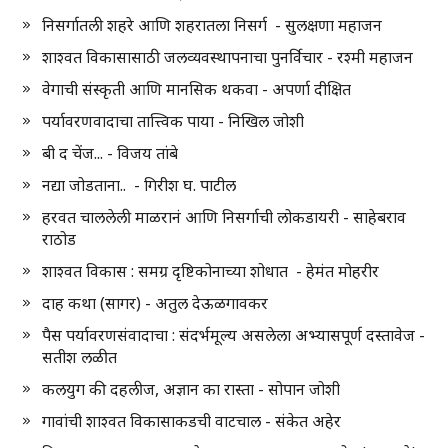
निसर्गातली शहरे आणि शहरातला निसर्ग - सुलक्षणा महाजन
शाश्वत विकासासाठी जलव्यवस्थापनाचा पुनर्विचार - रश्मी महाजन
वेगाची संस्कृती आणि मानसिक थकवा - अपर्णा दीक्षित
पर्यावरणवादाचा तात्त्विक पाया - निखिल जोशी
बी द चेंज... - विजय तांबे
नद्या जोडताना.. - गिरीश घ. पाटील
हरवत चाललेली माळरानं आणि निसर्गाची लोकडायरी - साहेबराव
राठोड
शाश्वत विकास : समग्र दृष्टिकोनाच्या शोधात - हेमंत मोहरीर
दाह कथा (सागर) - अतुल देऊळगावकर
पैस पर्यावरणसंवादाचा : संदर्भमूल्य असलेला अभ्यासपूर्ण दस्तावेज -
सतीश लळीत
कलयुग की दहलीज, अज्ञान का रास्ता - सोपान जोशी
गावांची शाश्वत विकासाकडची वाटचाल - संकेत अहेर