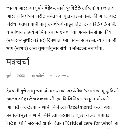
जात व आरक्षण (सुधीर बेडेकर यांनी पुरविलेले साहित्य) क) जात व
आरक्षण विशेषांकावरील चर्चेत एक मुद्दा मांडला गेला, की आरक्षणाला
विरोध असणाऱ्यांची बाजू समर्थपणे मांडून तिला उत्तर दिले गेले नाही.
यासंबंधात तात्पर्य मासिकाच्या मे १९७८ च्या अंकातील संपादकीय
(संपादकः सुधीर बेडेकर) टिपणात असा प्रयत्न सापडला. त्याचा काही
भाग (साभार) असा गुणवत्तेनुसार संधी व मोबदलाः सवर्णांचा …
पत्रचर्चा
जुलै, 1, 2008
पत्र-पत्रोत्तरे
संपादक-२००८
देवयानी बुचे आसु च्या ऑगस्ट २००८ अंकांतील “परमसखा मृत्यू किती
आळवावा’ हा लेख वाचला. मी एक फिजिशियन असून गंभीरपणे
आजारी असलेल्या रुग्णांची चिकित्सा (treatment) करते. अशा
प्रकारचा वृद्ध रुग्णांची चिकित्सा करताना तीसुद्धा अत्यंत महागडी,
क्लिष्ट आणि सरकारी खर्चाने देताना “Critical care for who?’ हा