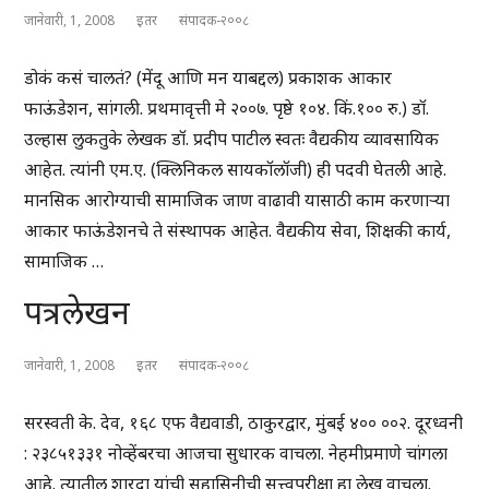
जानेवारी, 1, 2008
इतर
संपादक-२००८
डोकं कसं चालतं? (मेंदू आणि मन याबद्दल) प्रकाशक आकार
फाऊंडेशन, सांगली. प्रथमावृत्ती मे २००७. पृष्ठे १०४. किं.१०० रु.) डॉ.
उल्हास लुकतुके लेखक डॉ. प्रदीप पाटील स्वतः वैद्यकीय व्यावसायिक
आहेत. त्यांनी एम.ए. (क्लिनिकल सायकॉलॉजी) ही पदवी घेतली आहे.
मानसिक आरोग्याची सामाजिक जाण वाढावी यासाठी काम करणाऱ्या
आकार फाऊंडेशनचे ते संस्थापक आहेत. वैद्यकीय सेवा, शिक्षकी कार्य,
सामाजिक …
पत्रलेखन
जानेवारी, 1, 2008
इतर
संपादक-२००८
सरस्वती के. देव, १६८ एफ वैद्यवाडी, ठाकुरद्वार, मुंबई ४०० ००२. दूरध्वनी
: २३८५१३३१ नोव्हेंबरचा आजचा सुधारक वाचला. नेहमीप्रमाणे चांगला
आहे. त्यातील शारदा यांची सुहासिनीची सत्त्वपरीक्षा हा लेख वाचला.