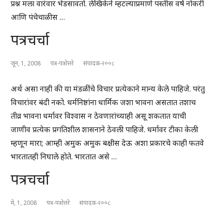
प्रश्न मला वारंवार भेडसावतो. लेखिकेने म्हटल्याप्रमाणे पस्तीस वर्षे नोकरी
आणि पंचेचाळीस …
पत्रचर्चा
जून, 1, 2008
पत्र-पत्रोत्तरे
संपादक-२००८
अर्थ असा नाही की या मंडळींचे विचार प्रत्येकाने मान्य केले पाहिजे. परंतु
विचारांवर बंदी नको. धर्मनिष्ठांना धार्मिक जशा भावना असतात तशाच
तीव्र भावना धर्मावर विश्वास न ठेवणारांच्याही असू शकतात याची
जाणीव प्रत्येक प्रगतिशील शासनाने ठेवली पाहिजे. धर्मावर टीका केली
म्हणून मारा; आम्ही अमुक अमुक बक्षीस देऊ अशा प्रकारचे काही फतवे
भारतातही निघाले होते. भारतात असे …
पत्रचर्चा
मे, 1, 2008
पत्र-पत्रोत्तरे
संपादक-२००८