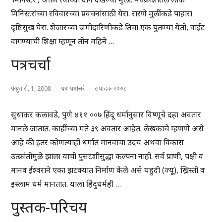
मिनिस्टरांच्या रविवारच्या प्रवचनांसाठी येरा. रारणे मुलींकडे पाहारा
दृष्टिसुख घेरा. शेजारच्या जमीदारिणीकडे तिचा एक पुतण्या येतो, वाईट
वागण्याची शिक्षा म्हणून तीन महिने …
पत्रचर्चा
फेब्रुवारी, 1, 2008
पत्र-पत्रोत्तरे
संपादक-२००८
सुधाकर कलावडे, पुणे ४११ ००७ हिंदू धर्मानुसार विष्णूचे दहा अवतार
मानले जातात. काहींच्या मते ३९ अवतार आहेत. लेखकाचे म्हणणे असे
आहे की इतर कोणत्याही धर्मात मानवाचा उदय अथवा विकास
उत्क्रांतीमुळे झाला याची पुसटशीसुद्धा कल्पना नाही. सर्व प्राणी, पक्षी व
मानव ईश्वराने एका झटक्यात निर्माण केले असे यहुदी (ज्यू), ख्रिस्ती व
इस्लाम धर्म मानतात. याला हिंदुधर्मही …
पुस्तक-परिचय