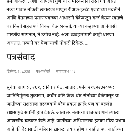
प्रमाणीकरण, अशा आपल्या गुणांचा अमेरिकनांना रास्त गर्व असतो.
नव्या गावात नोकरी लागलेला माणूस रीअल-इस्टेट एजंटाच्या मदतीने
आणि वेतनाच्या प्रमाणपत्राच्या आधाराने बँकेकडून कर्ज घेऊन स्वतःचे
घर किती सहजपणे विकत घेऊ शकतो, याच्या कहाण्या अनिवासी
भारतीय सांगतात, ते उगीच नव्हे. अशा व्यवहारांमागे काही धारणा
असतात. नव्याने घर घेणाऱ्याची नोकरी टिकेल, …
पत्रसंवाद
डिसेंबर, 1, 2008
पत्र-पत्रोत्तरे
संपादक-२००८
सुनेत्रा आगाशे, २६१, शनिवार पेठ, सातारा, फोन २१६२२३२००५८
जातिनिर्मूलनः तुकाराम, कबीर वगैरे कैक थोर संतांच्या वेळेपासून या
जातीच्या राक्षसाला हरवण्याचे बरेच प्रयत्न झाले; पण या बलदंड
राक्षसापुढे सर्वांनी हात टेकले. आता तर मतांच्या राजकारणाने त्याला
आणखीच बळकट केले आहे. जातीच्या अभिमानाचा इतका मोठा प्रभाव
आहे की देशासाठी बलिदान द्यायला तयार होणार नाहीत पण जातीच्या