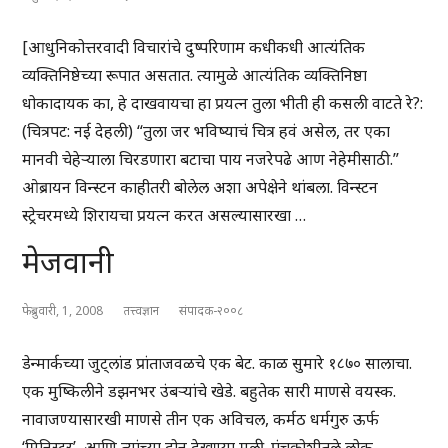
[आधुनिकोत्तरवादी विचारांचे दुष्परिणाम कधीकधी आत्यंतिक
व्यक्तिनिष्ठेच्या रूपात असतात. त्यामुळे आत्यंतिक व्यक्तिनिष्ठा
धोकादायक का, हे दाखवायचा हा प्रयत्न तुला भीती ही कसली वाटते रे?:
(चित्रपट: नई देहली) “तुला जर भविष्याचं चित्र हवं असेल, तर एका
मानवी चेहेऱ्याला चिरडणारा बटाचा पाय नजरेपढे आण नेहेमीसाठी.”
ओब्रायन विन्स्टन काहीतरी बोलेल अशा अपेक्षेने थांबला. विन्स्टन
स्ट्रेचरमध्ये शिरायचा प्रयत्न करत असल्यासारखा …
मेजवानी
फेब्रुवारी, 1, 2008
तत्त्वज्ञान
संपादक-२००८
डेन्मार्कच्या जुट्लांड प्रांताजवळचे एक बेट. काळ सुमारे १८७० सालाचा.
एक मुष्किलीने डझनभर उंबऱ्यांचे खेडे. बहुतेक सारी माणसे वयस्क.
नावाजण्यासारखी माणसे तीन एक अविचल, कर्मठ धर्मगुरु ऊर्फ
‘मिनिस्टर’, आणि त्यांच्या दोन देखण्या मुली. पंचक्रोशीतले लोक