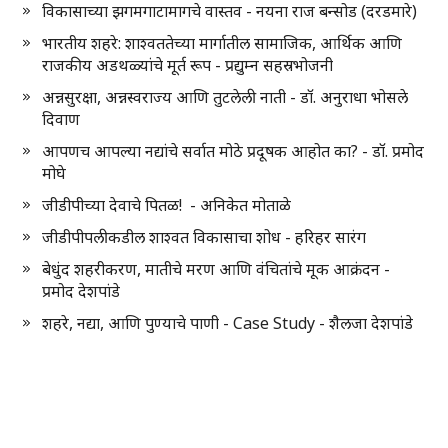
विकासाच्या झगमगाटामागचे वास्तव - नयना राज बन्सोड (दरडमारे)
भारतीय शहरे: शाश्वततेच्या मार्गातील सामाजिक, आर्थिक आणि
राजकीय अडथळ्यांचे मूर्त रूप - प्रद्युम्न सहस्रभोजनी
अन्नसुरक्षा, अन्नस्वराज्य आणि तुटलेली नाती - डॉ. अनुराधा भोसले
दिवाण
आपणच आपल्या नद्यांचे सर्वात मोठे प्रदूषक आहोत का? - डॉ. प्रमोद
मोघे
जीडीपीच्या देवाचे पितळ! - अनिकेत मोताळे
जीडीपीपलीकडील शाश्वत विकासाचा शोध - हरिहर सारंग
बेधुंद शहरीकरण, मातीचे मरण आणि वंचितांचे मूक आक्रंदन -
प्रमोद देशपांडे
शहरे, नद्या, आणि पुण्याचे पाणी - Case Study - शैलजा देशपांडे