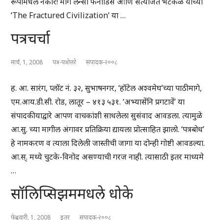
रूपांमधले नकार! मागे लॅन्सी फर्नाडिस आणि सत्यजित भटकळ यांच्या
‘The Fractured Civilization’ या …
पत्रचर्चा
मार्च, 1, 2008
पत्र-पत्रोत्तरे
संपादक-२००८
ह. आ. सारंग, प्लॉट नं. ३२, सुभाषनगर, ‘हॉटेल अश्वमेघ’च्या पाठीमागे,
एम.आय.डी.सी. रोड, लातूर – ४१३ ५३१. ‘अभ्यासेंनि प्रगटावें’ या
संपादकीयाद्वारे आपण वाचकांशी साधलेला सुसंवाद आवडला. त्यामुळे
आ.सु. च्या मागील अंगावर प्रतिक्रिया द्यायला प्रोत्साहित झालो. ‘पत्रबोध’
हे नामकरण व त्याला दिलेली जास्तीची जागा या दोन्ही गोष्टी आवडल्या.
आ.स्. मध्ये चुटके-विनोद असण्याची गरज नाही. त्यासाठी इतर माध्यमे
…
सॉलिप्सिझममधले धोके
फेब्रुवारी, 1, 2008
इतर
संपादक-२००८