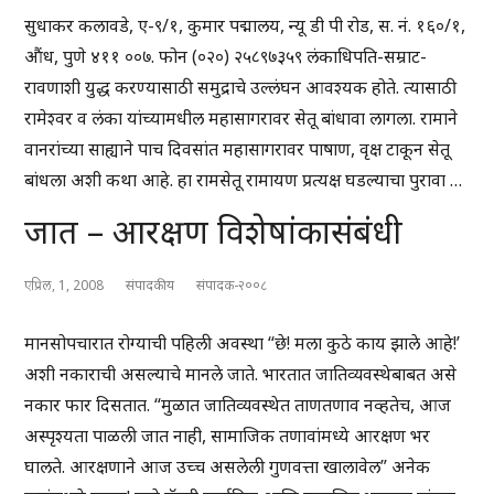
सुधाकर कलावडे, ए-९/१, कुमार पद्मालय, न्यू डी पी रोड, स. नं. १६०/१,
औंध, पुणे ४११ ००७. फोन (०२०) २५८९७३५९ लंकाधिपति-सम्राट-
रावणाशी युद्ध करण्यासाठी समुद्राचे उल्लंघन आवश्यक होते. त्यासाठी
रामेश्वर व लंका यांच्यामधील महासागरावर सेतू बांधावा लागला. रामाने
वानरांच्या साह्याने पाच दिवसांत महासागरावर पाषाण, वृक्ष टाकून सेतू
बांधला अशी कथा आहे. हा रामसेतू रामायण प्रत्यक्ष घडल्याचा पुरावा …
जात – आरक्षण विशेषांकासंबंधी
एप्रिल, 1, 2008
संपादकीय
संपादक-२००८
मानसोपचारात रोग्याची पहिली अवस्था “छे! मला कुठे काय झाले आहे!’
अशी नकाराची असल्याचे मानले जाते. भारतात जातिव्यवस्थेबाबत असे
नकार फार दिसतात. “मुळात जातिव्यवस्थेत ताणतणाव नव्हतेच, आज
अस्पृश्यता पाळली जात नाही, सामाजिक तणावांमध्ये आरक्षण भर
घालते. आरक्षणाने आज उच्च असलेली गुणवत्ता खालावेल” अनेक