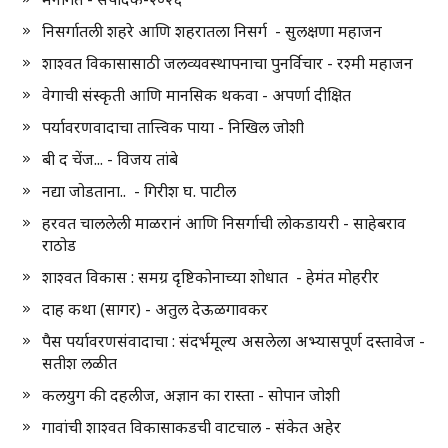
निसर्गातली शहरे आणि शहरातला निसर्ग - सुलक्षणा महाजन
शाश्वत विकासासाठी जलव्यवस्थापनाचा पुनर्विचार - रश्मी महाजन
वेगाची संस्कृती आणि मानसिक थकवा - अपर्णा दीक्षित
पर्यावरणवादाचा तात्त्विक पाया - निखिल जोशी
बी द चेंज... - विजय तांबे
नद्या जोडताना.. - गिरीश घ. पाटील
हरवत चाललेली माळरानं आणि निसर्गाची लोकडायरी - साहेबराव
राठोड
शाश्वत विकास : समग्र दृष्टिकोनाच्या शोधात - हेमंत मोहरीर
दाह कथा (सागर) - अतुल देऊळगावकर
पैस पर्यावरणसंवादाचा : संदर्भमूल्य असलेला अभ्यासपूर्ण दस्तावेज -
सतीश लळीत
कलयुग की दहलीज, अज्ञान का रास्ता - सोपान जोशी
गावांची शाश्वत विकासाकडची वाटचाल - संकेत अहेर