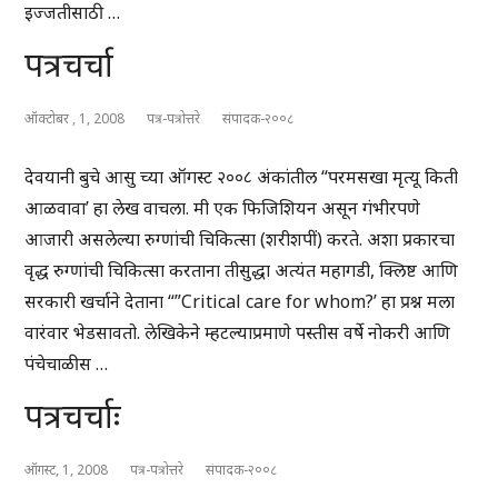
इज्जतीसाठी …
पत्रचर्चा
ऑक्टोबर , 1, 2008
पत्र-पत्रोत्तरे
संपादक-२००८
देवयानी बुचे आसु च्या ऑगस्ट २००८ अंकांतील “परमसखा मृत्यू किती
आळवावा’ हा लेख वाचला. मी एक फिजिशियन असून गंभीरपणे
आजारी असलेल्या रुग्णांची चिकित्सा (शरीशपीं) करते. अशा प्रकारचा
वृद्ध रुग्णांची चिकित्सा करताना तीसुद्धा अत्यंत महागडी, क्लिष्ट आणि
सरकारी खर्चाने देताना “”Critical care for whom?’ हा प्रश्न मला
वारंवार भेडसावतो. लेखिकेने म्हटल्याप्रमाणे पस्तीस वर्षे नोकरी आणि
पंचेचाळीस …
पत्रचर्चाः
ऑगस्ट, 1, 2008
पत्र-पत्रोत्तरे
संपादक-२००८